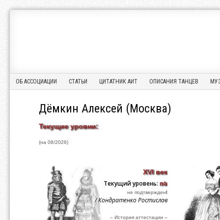
Ассоциация
АССОЦИАЦИЯ
Исторического
ИСТОРИЧЕСКОГО
Танца
ТАНЦА
Menu
Skip to content
ОБ АССОЦИАЦИИ
СТАТЬИ
ЦИТАТНИК АИТ
ОПИСАНИЯ ТАНЦЕВ
МУ
Дёмкин Алексей (Москва)
Текущие уровни:
(на 08/2026)
XVI век
Текущий уровень:
n⁄a
не подтвержден
I
/ Кондратенко Ростислав
– История аттестации –