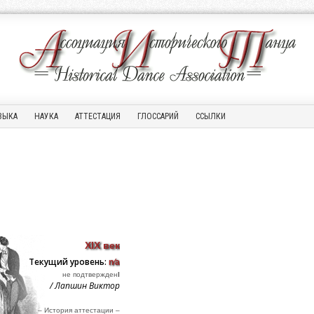
ЗЫКА
НАУКА
АТТЕСТАЦИЯ
ГЛОССАРИЙ
ССЫЛКИ
XIX век
Текущий уровень:
n⁄a
не подтвержден
I
/ Лапшин Виктор
– История аттестации –