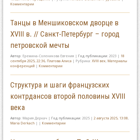
Комментарии
Танцы в Меншиковском дворце в
XVIII в. // Санкт-Петербург – город
петровской мечты
Автор:
Еремина-Соленикова Евгения
|
Год публикации:
2023
|
18
сентября 2025, 22:36
,
Платова Алиса
|
Рубрика:
XVIII век
,
Материалы
конференций
|
Комментарии
Структура и шаги французских
контрдансов второй половины XVIII
века
Автор:
Мария Деркач
|
Год публикации:
2025
|
2 августа 2025, 13:08
,
Maria Derkach
|
|
Комментарии