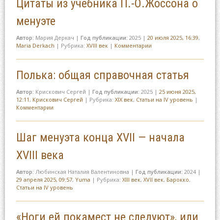
Цитаты из учебника П.-О.Жоссона о
менуэте
Автор:
Мария Деркач
|
Год публикации:
2025
|
20 июля 2025, 16:39
,
Maria Derkach
|
Рубрика:
XVIII век
|
Комментарии
Полька: общая справочная статья
Автор:
Крискович Сергей
|
Год публикации:
2025
|
25 июня 2025,
12:11
,
Крискович Сергей
|
Рубрика:
XIX век
,
Статьи на IV уровень
|
Комментарии
Шаг менуэта конца XVII — начала
XVIII века
Автор:
Любинская Наталия Валентиновна
|
Год публикации:
2024
|
29 апреля 2025, 09:57
,
Yuma
|
Рубрика:
XIII век
,
XVII век
,
Барокко
,
Статьи на IV уровень
«Ноги ей покамест не следуют», или