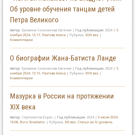
Об уровне обучения танцам детей
Петра Великого
Автор:
Еремина-Соленикова Евгения
|
Год публикации:
2024
|
5
ноября 2024, 13:17
,
Платова Алиса
|
Рубрика:
XVIII век
|
Комментарии
О биографии Жана-Батиста Ланде
Автор:
Еремина-Соленикова Евгения
|
Год публикации:
2024
|
5
ноября 2024, 13:15
,
Платова Алиса
|
Рубрика:
XVIII век
|
Комментарии
Мазурка в России на протяжении
XIX века
Автор:
Стратилатов Борис
|
Год публикации:
2024
|
9 июля 2024,
16:08
,
Boris Stratilatov
|
Рубрика:
XIX век
,
Статьи на IV уровень