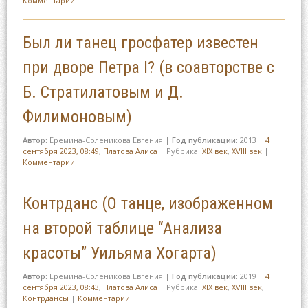
Комментарии
Был ли танец гросфатер известен
при дворе Петра I? (в соавторстве с
Б. Стратилатовым и Д.
Филимоновым)
Автор:
Еремина-Соленикова Евгения
|
Год публикации:
2013
|
4
сентября 2023, 08:49
,
Платова Алиса
|
Рубрика:
XIX век
,
XVIII век
|
Комментарии
Контрданс (О танце, изображенном
на второй таблице “Анализа
красоты” Уильяма Хогарта)
Автор:
Еремина-Соленикова Евгения
|
Год публикации:
2019
|
4
сентября 2023, 08:43
,
Платова Алиса
|
Рубрика:
XIX век
,
XVIII век
,
Контрдансы
|
Комментарии