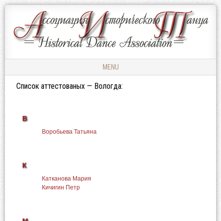
Ассоциация
АССОЦИАЦИЯ
Исторического
ИСТОРИЧЕСКОГО
Танца
ТАНЦА
MENU
Skip to content
Список аттестованых — Вологда:
В
Воробьева Татьяна
К
Катканова Мария
Кичигин Петр