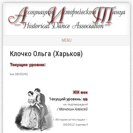
Ассоциация
АССОЦИАЦИЯ
Исторического
ИСТОРИЧЕСКОГО
Танца
ТАНЦА
MENU
Skip to content
Клочко Ольга (Харьков)
Текущие уровни:
(на 08/2026)
XIX век
Текущий уровень:
n⁄a
не подтвержден
I
/ Мачехин Алексей
– История аттестации –
04/2012 оценка
I