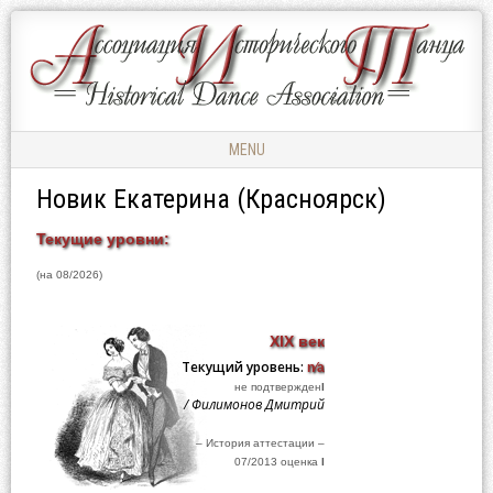
Ассоциация
АССОЦИАЦИЯ
Исторического
ИСТОРИЧЕСКОГО
Танца
ТАНЦА
MENU
Skip to content
Новик Екатерина (Красноярск)
Текущие уровни:
(на 08/2026)
XIX век
Текущий уровень:
n⁄a
не подтвержден
I
/ Филимонов Дмитрий
– История аттестации –
07/2013 оценка
I