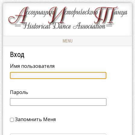
Ассоциация
АССОЦИАЦИЯ
Исторического
ИСТОРИЧЕСКОГО
Танца
ТАНЦА
MENU
Skip to content
Вход
Имя пользователя
Пароль
Запомнить Меня