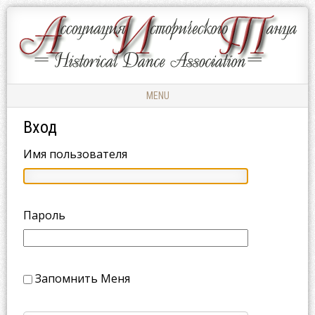
Ассоциация
АССОЦИАЦИЯ
Исторического
ИСТОРИЧЕСКОГО
Танца
ТАНЦА
MENU
Skip to content
Вход
Имя пользователя
Пароль
Запомнить Меня