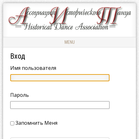
Ассоциация
АССОЦИАЦИЯ
Исторического
ИСТОРИЧЕСКОГО
Танца
ТАНЦА
MENU
Skip to content
Вход
Имя пользователя
Пароль
Запомнить Меня