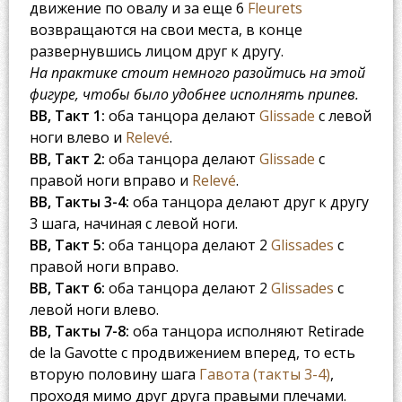
движение по овалу и за еще 6
Fleurets
возвращаются на свои места, в конце
развернувшись лицом друг к другу.
На практике стоит немного разойтись на этой
фигуре, чтобы было удобнее исполнять припев.
BB, Такт 1:
оба танцора делают
Glissade
с левой
ноги влево и
Relevé
.
BB, Такт 2:
оба танцора делают
Glissade
с
правой ноги вправо и
Relevé
.
BB, Такты 3-4:
оба танцора делают друг к другу
3 шага, начиная с левой ноги.
BB, Такт 5:
оба танцора делают 2
Glissades
с
правой ноги вправо.
BB, Такт 6:
оба танцора делают 2
Glissades
с
левой ноги влево.
BB, Такты 7-8:
оба танцора исполняют Retirade
de la Gavotte с продвижением вперед, то есть
вторую половину шага
Гавота (такты 3-4)
,
проходя мимо друг друга правыми плечами.