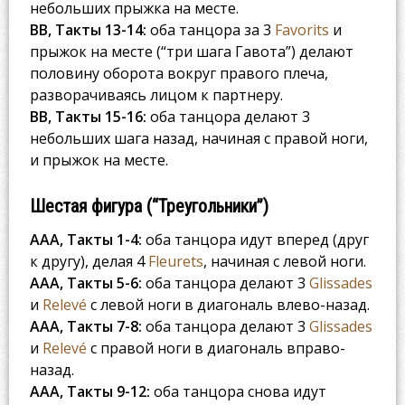
небольших прыжка на месте.
BB, Такты 13-14:
оба танцора за 3
Favorits
и
прыжок на месте (“три шага Гавота”) делают
половину оборота вокруг правого плеча,
разворачиваясь лицом к партнеру.
BB, Такты 15-16:
оба танцора делают 3
небольших шага назад, начиная с правой ноги,
и прыжок на месте.
Шестая фигура (“Треугольники”)
AAA, Такты 1-4:
оба танцора идут вперед (друг
к другу), делая 4
Fleurets
, начиная с левой ноги.
AAA, Такты 5-6:
оба танцора делают 3
Glissades
и
Relevé
с левой ноги в диагональ влево-назад.
AAA, Такты 7-8:
оба танцора делают 3
Glissades
и
Relevé
с правой ноги в диагональ вправо-
назад.
AAA, Такты 9-12:
оба танцора снова идут