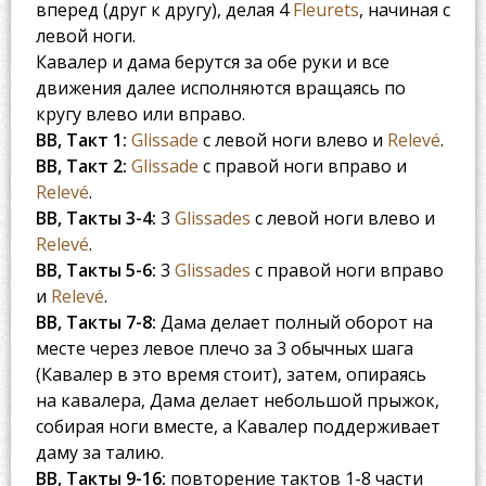
вперед (друг к другу), делая 4
Fleurets
, начиная с
левой ноги.
Кавалер и дама берутся за обе руки и все
движения далее исполняются вращаясь по
кругу влево или вправо.
BB, Такт 1:
Glissade
с левой ноги влево и
Relevé
.
BB, Такт 2:
Glissade
с правой ноги вправо и
Relevé
.
BB, Такты 3-4:
3
Glissades
с левой ноги влево и
Relevé
.
BB, Такты 5-6:
3
Glissades
с правой ноги вправо
и
Relevé
.
BB, Такты 7-8:
Дама делает полный оборот на
месте через левое плечо за 3 обычных шага
(Кавалер в это время стоит), затем, опираясь
на кавалера, Дама делает небольшой прыжок,
собирая ноги вместе, а Кавалер поддерживает
даму за талию.
BB, Такты 9-16:
повторение тактов 1-8 части