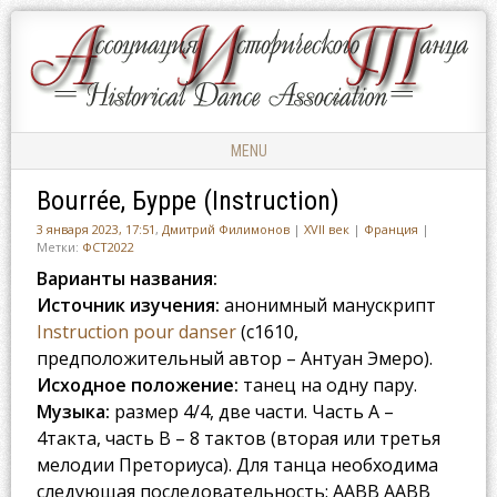
Ассоциация
АССОЦИАЦИЯ
Исторического
ИСТОРИЧЕСКОГО
Танца
ТАНЦА
MENU
Skip to content
Bourrée, Бурре (Instruction)
3 января 2023, 17:51
,
Дмитрий Филимонов
|
XVII век
|
Франция
|
Метки:
ФСТ2022
Варианты названия:
Источник изучения:
анонимный манускрипт
Instruction pour danser
(c1610,
предположительный автор – Антуан Эмеро).
Исходное положение:
танец на одну пару.
Музыка:
размер 4/4, две части. Часть A –
4такта, часть B – 8 тактов (вторая или третья
мелодии Преториуса). Для танца необходима
следующая последовательность: AABB AABB