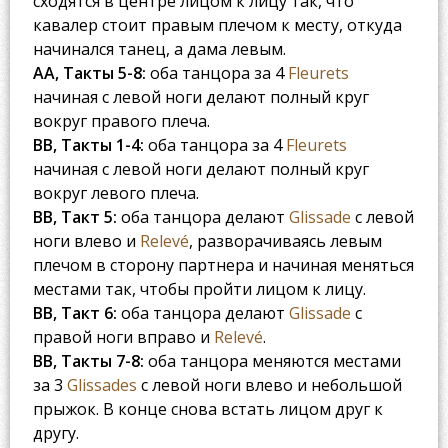
сходятся в центре лицом к лицу так, что
кавалер стоит правым плечом к месту, откуда
начинался танец, а дама левым.
AA, Такты 5-8:
оба танцора за 4
Fleurets
начиная с левой ноги делают полный круг
вокруг правого плеча.
BB, Такты 1-4:
оба танцора за 4
Fleurets
начиная с левой ноги делают полный круг
вокруг левого плеча.
BB, Такт 5:
оба танцора делают
Glissade
с левой
ноги влево и
Relevé
, разворачиваясь левым
плечом в сторону партнера и начиная меняться
местами так, чтобы пройти лицом к лицу.
BB, Такт 6:
оба танцора делают
Glissade
с
правой ноги вправо и
Relevé
.
BB, Такты 7-8:
оба танцора меняются местами
за 3
Glissades
с левой ноги влево и небольшой
прыжок. В конце снова встать лицом друг к
другу.