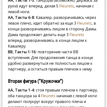
AA, Такты 1-5:
танцоры (возможно, держась за
руки) идут вперед, делая 5
Fleurets
, начиная с
левой ноги.
AA, Такты 6-8:
Кавалер, разворачиваясь через
левое плечо, идет обратно за еще 3
Fleurets
, в
конце разворачиваясь лицом в сторону Дамы.
Дама продолжает делать еще 3
Fleurets
вперед, разворачиваясь в конце лицом к
Кавалеру.
BB, Такты 1-16:
повторение части BB
вступления. Для продолжения танца в конце
удобно развернуться не полностью лицом к
партнеру, а остаться правым плечом к нему.
Вторая фигура (“Кружочки”)
AA, Такты 1-4:
стоя правым плечом к партнеру,
оба танцора за 4
Fleurets
начиная с левой ноги
делают полукруг вокруг правого плеча и