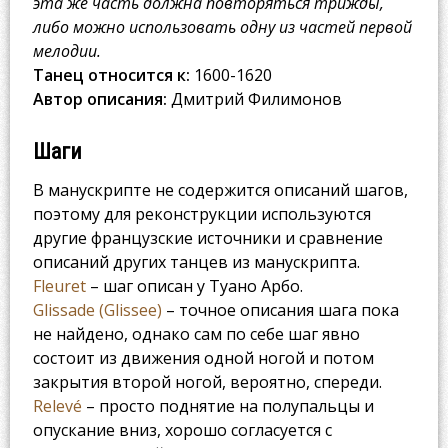
эта же часть должна повторяться трижды,
либо можно использовать одну из частей первой
мелодии.
Танец относится к:
1600-1620
Автор описания:
Дмитрий Филимонов
Шаги
В манускрипте не содержится описаний шагов,
поэтому для реконструкции используются
другие французские источники и сравнение
описаний других танцев из манускрипта.
Fleuret
– шаг описан у Туано Арбо.
Glissade (Glissee)
– точное описания шага пока
не найдено, однако сам по себе шаг явно
состоит из движения одной ногой и потом
закрытия второй ногой, вероятно, спереди.
Relevé
– просто поднятие на полупальцы и
опускание вниз, хорошо согласуется с