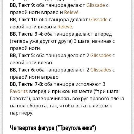
BB, Такт 9:
оба танцора делают
Glissade
с
правой ноги вправо и
Relevé
.
BB, Такт 10:
оба танцора делают
Glissade
с
левой ноги влево и
Relevé
.
BB, Такты 3-4:
оба танцора делают вперед
(теперь уже друг от друга) 3 шага, начиная с
правой ноги.
BB, Такт 5:
оба танцора делают 2
Glissades
с
левой ноги влево.
BB, Такт 6:
оба танцора делают 2
Glissades
с
правой ноги вправо.
BB, Такты 7-8:
оба танцора исполняют 3
Favorits
вперед и прыжок на месте (“три шага
Гавота”), разворачиваясь вокруг правого плеча
на пол оборота, так, чтобы встать лицом к
партнеру.
Четвертая фигура (“Треугольники”)