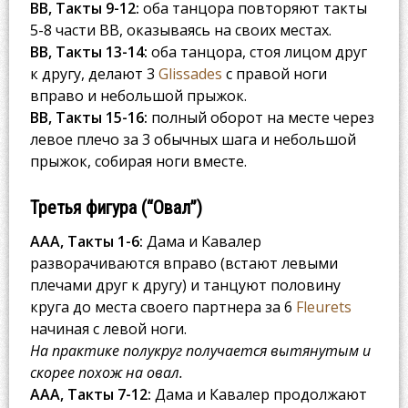
BB, Такты 9-12:
оба танцора повторяют такты
5-8 части BB, оказываясь на своих местах.
BB, Такты 13-14:
оба танцора, стоя лицом друг
к другу, делают 3
Glissades
с правой ноги
вправо и небольшой прыжок.
BB, Такты 15-16:
полный оборот на месте через
левое плечо за 3 обычных шага и небольшой
прыжок, собирая ноги вместе.
Третья фигура (“Овал”)
AAA, Такты 1-6:
Дама и Кавалер
разворачиваются вправо (встают левыми
плечами друг к другу) и танцуют половину
круга до места своего партнера за 6
Fleurets
начиная с левой ноги.
На практике полукруг получается вытянутым и
скорее похож на овал.
AAA, Такты 7-12:
Дама и Кавалер продолжают