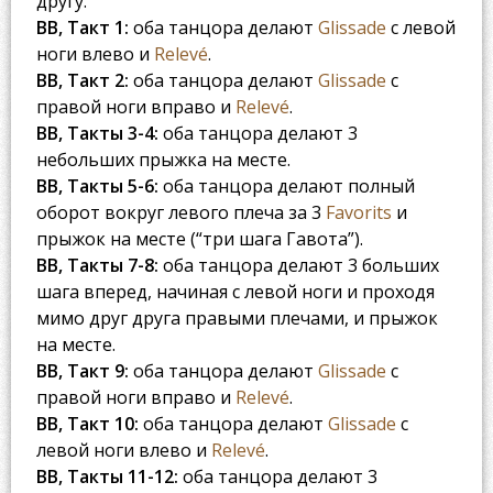
другу.
BB, Такт 1:
оба танцора делают
Glissade
с левой
ноги влево и
Relevé
.
BB, Такт 2:
оба танцора делают
Glissade
с
правой ноги вправо и
Relevé
.
BB, Такты 3-4:
оба танцора делают 3
небольших прыжка на месте.
BB, Такты 5-6:
оба танцора делают полный
оборот вокруг левого плеча за 3
Favorits
и
прыжок на месте (“три шага Гавота”).
BB, Такты 7-8:
оба танцора делают 3 больших
шага вперед, начиная с левой ноги и проходя
мимо друг друга правыми плечами, и прыжок
на месте.
BB, Такт 9:
оба танцора делают
Glissade
с
правой ноги вправо и
Relevé
.
BB, Такт 10:
оба танцора делают
Glissade
с
левой ноги влево и
Relevé
.
BB, Такты 11-12:
оба танцора делают 3