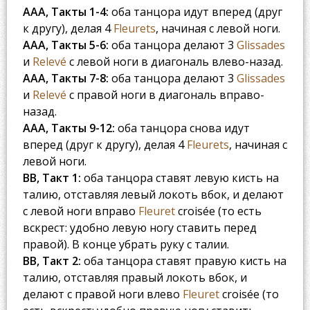
AAA, Такты 1-4:
оба танцора идут вперед (друг
к другу), делая 4
Fleurets
, начиная с левой ноги.
AAA, Такты 5-6:
оба танцора делают 3
Glissades
и
Relevé
с левой ноги в диагональ влево-назад.
AAA, Такты 7-8:
оба танцора делают 3
Glissades
и
Relevé
с правой ноги в диагональ вправо-
назад.
AAA, Такты 9-12:
оба танцора снова идут
вперед (друг к другу), делая 4
Fleurets
, начиная с
левой ноги.
BB, Такт 1:
оба танцора ставят левую кисть на
талию, отставляя левый локоть вбок, и делают
с левой ноги вправо
Fleuret
croisée (то есть
вскрест: удобно левую ногу ставить перед
правой). В конце убрать руку с талии.
BB, Такт 2:
оба танцора ставят правую кисть на
талию, отставляя правый локоть вбок, и
делают с правой ноги влево
Fleuret
croisée (то