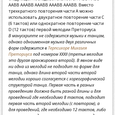
AABB AAABB AAABB AAABB AAABB. Вместо
трехкратного повторения части A можно
использовать двукратное повторение части C
(6 тактов) или однократное повторение части
D (12 тактов) первой мелодии Преториуса.
В манускрипте не содержится музыки к танцам,
однако одноименная музыка двух различных
форм содержится в
Терпсихоре Михаэля
Преториуса
под номером XXXII (третья мелодия
это другая аранжировка второй). В явном виде
ни одна из мелодий не подходит по форме для
танца, однако длина второй части второй
мелодии хорошо согласуется с хореографической
структурой танца. Первая часть в разных
проведениях должна быть разной длины и для
проведений где необходимо 8 тактов, подходит
первая часть второй мелодии (с повтором), а
для проведений, где необходимо 12 тактов, либо