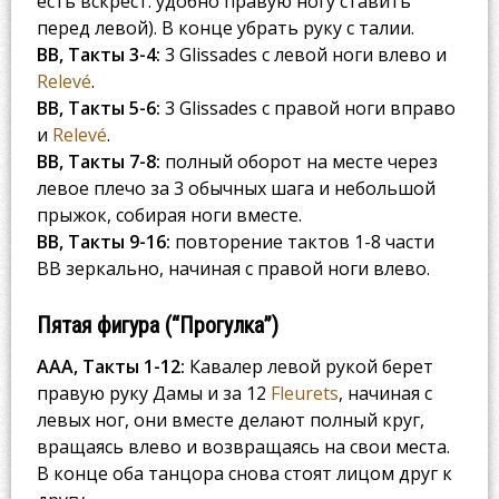
есть вскрест: удобно правую ногу ставить
перед левой). В конце убрать руку с талии.
BB, Такты 3-4:
3 Glissades с левой ноги влево и
Relevé
.
BB, Такты 5-6:
3 Glissades с правой ноги вправо
и
Relevé
.
BB, Такты 7-8:
полный оборот на месте через
левое плечо за 3 обычных шага и небольшой
прыжок, собирая ноги вместе.
BB, Такты 9-16:
повторение тактов 1-8 части
BB зеркально, начиная с правой ноги влево.
Пятая фигура (“Прогулка”)
AAA, Такты 1-12:
Кавалер левой рукой берет
правую руку Дамы и за 12
Fleurets
, начиная с
левых ног, они вместе делают полный круг,
вращаясь влево и возвращаясь на свои места.
В конце оба танцора снова стоят лицом друг к