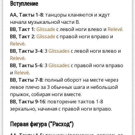
Вступление
AA, Такты 1-8:
танцоры кланяются и ждут
начала музыкальной части B.
BB, Такт 1:
Glissade
с левой ноги влево и
Relevé
.
BB, Такт 2:
Glissade
с правой ноги вправо и
Relevé
.
BB, Такты 3-4:
3
Glissades
с левой ноги влево и
Relevé
.
BB, Такты 5-6:
3
Glissades
с правой ноги вправо
и
Relevé
.
BB, Такты 7-8:
полный оборот на месте через
левое плечо за 3 обычных шага и небольшой
прыжок, собирая ноги вместе.
BB, Такты 9-16:
повторение тактов 1-8
зеркально, начиная с правой ноги вправо.
Первая фигура (“Расход”)