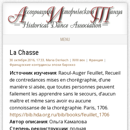
Ассоциация
АССОЦИАЦИЯ
Исторического
ИСТОРИЧЕСКОГО
Танца
ТАНЦА
MENU
Skip to content
La Chasse
30 октября 2016, 17:33
,
Maria Derkach
|
XVIII век
|
Франция
|
Французские контрдансы эпохи барокко
Источник изучения
: Raoul-Auger Feuillet, Recueil
de contredances mises en chorégraphie, d’une
maniére si aisée, que toutes personnes peuvent
failement les apprendre sans le secours, d’aucun
maître et même sans avoir eu aucune
connoissanse de la chorégraphie. Paris, 1706.
https://bib.hda.org.ru/bib/books/feuillet_1706
Автор описания
: Ольга Камалова
Степень реконструкции
: полная