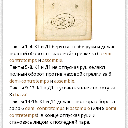
Такты 1-4.
К1 и Д1 берутся за обе руки и делают
полный оборот по часовой стрелке за 6
demi-
contretemps
и
assemblé
.
Такты 5-8.
К1 и Д1 не отпуская рук делают
полный оборот против часовой стрелки за 6
demi-contretemps
и
assemblé
.
Такты 9-12.
К1 и Д1 спускаются вниз по сету за
8
chassé
.
Такты 13-16.
К1 и Д1 делают полтора оборота
за за 6
demi-contretemps
и
assemblé
(или 8
demi-
contretemps
), в конце отпуская руки и
становясь лицом к последней паре.