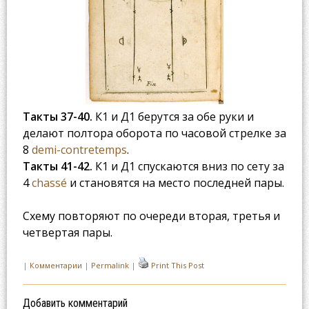
Такты 37-40.
К1 и Д1 берутся за обе руки и
делают полтора оборота по часовой стрелке за
8
demi-contretemps
.
Такты 41-42.
К1 и Д1 спускаются вниз по сету за
4
chassé
и становятся на место последней пары.
Схему повторяют по очереди вторая, третья и
четвертая пары.
|
Комментарии
|
Permalink
|
Print This Post
Добавить комментарий