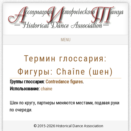
Ассоциация
АССОЦИАЦИЯ
Исторического
ИСТОРИЧЕСКОГО
Танца
ТАНЦА
MENU
Skip to content
Термин глоссария:
Фигуры: Chaîne (шен)
Группы глоссария:
Contredance figures
.
Использование:
chaine
Шен по кругу, партнеры меняются местами, подавая руки
по очереди.
© 2015-2026 Historical Dance Association