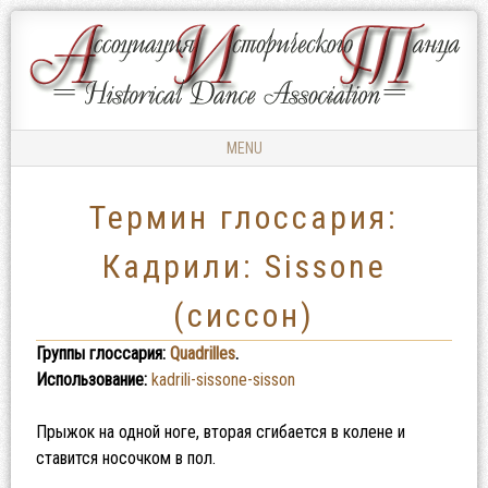
Ассоциация
АССОЦИАЦИЯ
Исторического
ИСТОРИЧЕСКОГО
Танца
ТАНЦА
MENU
Skip to content
Термин глоссария:
Кадрили: Sissone
(сиссон)
Группы глоссария:
Quadrilles
.
Использование:
kadrili-sissone-sisson
Прыжок на одной ноге, вторая сгибается в колене и
ставится носочком в пол.