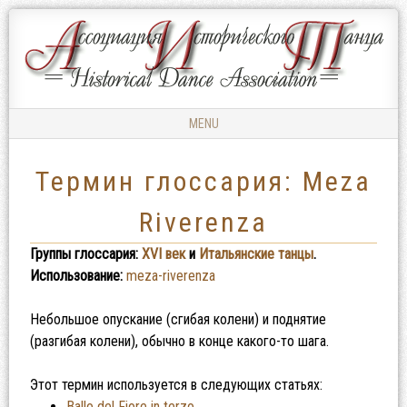
Ассоциация
АССОЦИАЦИЯ
Исторического
ИСТОРИЧЕСКОГО
Танца
ТАНЦА
MENU
Skip to content
Термин глоссария: Meza
Riverenza
Группы глоссария:
XVI век
и
Итальянские танцы
.
Использование:
meza-riverenza
Небольшое опускание (сгибая колени) и поднятие
(разгибая колени), обычно в конце какого-то шага.
Этот термин используется в следующих статьях:
Ballo del Fiore in terzo