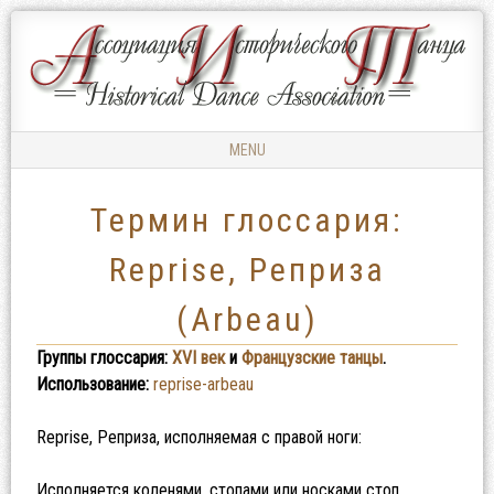
Ассоциация
АССОЦИАЦИЯ
Исторического
ИСТОРИЧЕСКОГО
Танца
ТАНЦА
MENU
Skip to content
Термин глоссария:
Reprise, Реприза
(Arbeau)
Группы глоссария:
XVI век
и
Французские танцы
.
Использование:
reprise-arbeau
Reprise, Реприза, исполняемая с правой ноги:
Исполняется коленями, стопами или носками стоп.