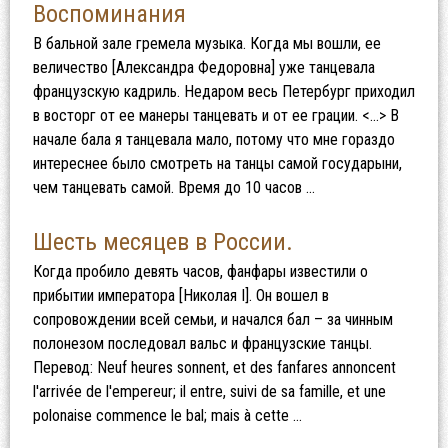
Воспоминания
В бальной зале гремела музыка. Когда мы вошли, ее
величество [Александра Федоровна] уже танцевала
французскую кадриль. Недаром весь Петербург приходил
в восторг от ее манеры танцевать и от ее грации. <…> В
начале бала я танцевала мало, потому что мне гораздо
интереснее было смотреть на танцы самой государыни,
чем танцевать самой. Время до 10 часов …
Шесть месяцев в России.
Когда пробило девять часов, фанфары известили о
прибытии императора [Николая І]. Он вошел в
сопровождении всей семьи, и начался бал – за чинным
полонезом последовал вальс и французские танцы.
Перевод: Neuf heures sonnent, et des fanfares annoncent
l'arrivée de l'empereur; il entre, suivi de sa famille, et une
polonaise commence le bal; mais à cette …