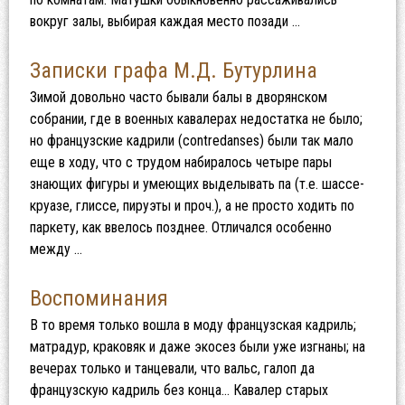
вокруг залы, выбирая каждая место позади …
Записки графа М.Д. Бутурлина
Зимой довольно часто бывали балы в дворянском
собрании, где в военных кавалерах недостатка не было;
но французские кадрили (contredanses) были так мало
еще в ходу, что с трудом набиралось четыре пары
знающих фигуры и умеющих выделывать па (т.е. шассе-
круазе, глиссе, пируэты и проч.), а не просто ходить по
паркету, как ввелось позднее. Отличался особенно
между …
Воспоминания
В то время только вошла в моду французская кадриль;
матрадур, краковяк и даже экосез были уже изгнаны; на
вечерах только и танцевали, что вальс, галоп да
французскую кадриль без конца… Кавалер старых