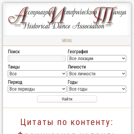
Ассоциация
АССОЦИАЦИЯ
Исторического
ИСТОРИЧЕСКОГО
Танца
ТАНЦА
MENU
Skip to content
Поиск
География
Танцы
Личности
Период
Годы
Цитаты по контенту: