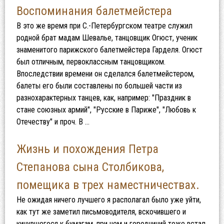
Воспоминания балетмейстера
В это же время при С.-Петербургском театре служил
родной брат мадам Шевалье, танцовщик Огюст, ученик
знаменитого парижского балетмейстера Гарделя. Огюст
был отличным, первоклассным танцовщиком.
Впоследствии времени он сделался балетмейстером,
балеты его были составлены по большей части из
разнохарактерных танцев, как, например: "Праздник в
стане союзных армий", "Русские в Париже", "Любовь к
Отечеству" и проч. В …
Жизнь и похождения Петра
Степанова сына Столбикова,
помещика в трех наместничествах.
Не ожидая ничего лучшего я располагал было уже уйти,
как тут же заметил письмоводителя, вскочившего и
кинувшегося к бумагам, при чем и городничий тоже встал