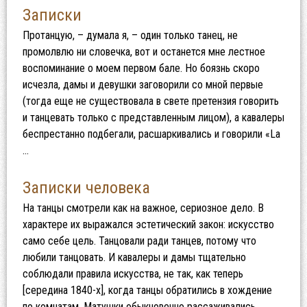
Записки
Протанцую, – думала я, – один только танец, не
промолвлю ни словечка, вот и останется мне лестное
воспоминание о моем первом бале. Но боязнь скоро
исчезла, дамы и девушки заговорили со мной первые
(тогда еще не существовала в свете претензия говорить
и танцевать только с представленным лицом), а кавалеры
беспрестанно подбегали, расшаркивались и говорили «La
…
Записки человека
На танцы смотрели как на важное, сериозное дело. В
характере их выражался эстетический закон: искусство
само себе цель. Танцовали ради танцев, потому что
любили танцовать. И кавалеры и дамы тщательно
соблюдали правила искусства, не так, как теперь
[середина 1840-х], когда танцы обратились в хождение
по комнатам. Матушки обыкновенно рассаживались