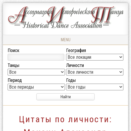
Ассоциация
АССОЦИАЦИЯ
Исторического
ИСТОРИЧЕСКОГО
Танца
ТАНЦА
MENU
Skip to content
Поиск
География
Танцы
Личности
Период
Годы
Цитаты по личности: