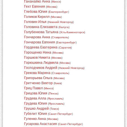
Гананайко Анна
(
Минск
)
Гехт Евгения
(
Москва
)
Глебова Юлия
(
Екатеринбург
)
Голиков Кирилл
(
Москва
)
Головин Илья
(
Нижний Новгород
)
Головина Елизавета
(
Калуга
)
Голубенкова Татьяна
(
Усть-Каменогорск
)
Гончарова Анна
(
Ставрополь
)
Гончарова Евгения
(
Екатеринбург
)
Гордеева Екатерина
(
Саратов
)
Горощенко Нина
(
Москва
)
Горшков Никита
(
Москва
)
Горюшкина Людмила
(
Москва
)
Господчиков Андрей
(
Нижний Новгород
)
Грекова Марина
(
Ставрополь
)
Григорьева Ольга
(
Москва
)
Гритченко Виктор
(
Киев
)
Гриц Павел
(
Минск
)
Грицова Юлия
(
Пенза
)
Грудева Алла
(
Ярославль
)
Грудева Юлия
(
Ярославль
)
Грушко Андрей
(
Томск
)
Губелит Юлия
(
Санкт-Петербург
)
Гуленко Анна
(
Москва
)
Гусарова Анастасия
(
Санкт-Петербург
)