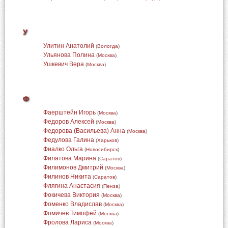
У
Улитин Анатолий
(
Вологда
)
Ульянова Полина
(
Москва
)
Ушкевич Вера
(
Москва
)
Ф
Фаерштейн Игорь
(
Москва
)
Федоров Алексей
(
Москва
)
Федорова (Васильева) Анна
(
Москва
)
Федулова Галина
(
Харьков
)
Фиалко Ольга
(
Новосибирск
)
Филатова Марина
(
Саратов
)
Филимонов Дмитрий
(
Москва
)
Филинов Никита
(
Саратов
)
Флягина Анастасия
(
Пенза
)
Фокичева Виктория
(
Москва
)
Фоменко Владислав
(
Москва
)
Фомичев Тимофей
(
Москва
)
Фролова Лариса
(
Москва
)