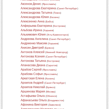
Аксенов Денис
(
Ярославль
)
Александрова Екатерина
(
Санкт-Петербург
)
Александрова Татьяна
(
Томск
)
Александрова Юлия
(
Казань
)
Алексеенко Анна
(
Бийск
)
Алферьева Екатерина
(
Кострома
)
Альбова Ирина
(
Харьков
)
Альхимович Юлия
(
Усть-Каменогорск
)
Андреева Ангелина
(
Санкт-Петербург
)
Андриенко Максим
(
Харьков
)
Анисин Дмитрий
(
Брянск
)
Антонов Алексей
(
Нижний Новгород
)
Антонова Ксения
(
Санкт-Петербург
)
Антонова Татьяна
(
Кострома
)
Апанасова Диана
(
Саратов
)
Арабов Сергей
(
Ярославль
)
Арабова Софья
(
Ярославль
)
Аркатская Елена
(
Казань
)
Архипов Андрей
(
Санкт-Петербург
)
Архипов Николай
(
Брянск
)
Аршинова Мария
(
Москва
)
Астафьева Ольга
(
Обнинск
)
Афанасьева Ольга
(
Владивосток
)
Афонина Виктория
(
Заволжск
)