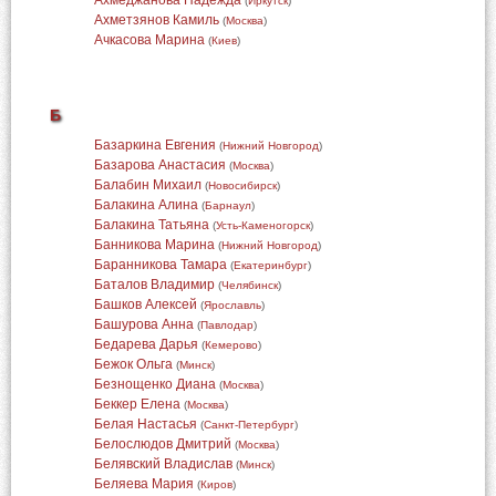
Ахмеджанова Надежда
(
Иркутск
)
Ахметзянов Камиль
(
Москва
)
Ачкасова Марина
(
Киев
)
Б
Базаркина Евгения
(
Нижний Новгород
)
Базарова Анастасия
(
Москва
)
Балабин Михаил
(
Новосибирск
)
Балакина Алина
(
Барнаул
)
Балакина Татьяна
(
Усть-Каменогорск
)
Банникова Марина
(
Нижний Новгород
)
Баранникова Тамара
(
Екатеринбург
)
Баталов Владимир
(
Челябинск
)
Башков Алексей
(
Ярославль
)
Башурова Анна
(
Павлодар
)
Бедарева Дарья
(
Кемерово
)
Бежок Ольга
(
Минск
)
Безнощенко Диана
(
Москва
)
Беккер Елена
(
Москва
)
Белая Настасья
(
Санкт-Петербург
)
Белослюдов Дмитрий
(
Москва
)
Белявский Владислав
(
Минск
)
Беляева Мария
(
Киров
)