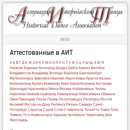
Ассоциация
АССОЦИАЦИЯ
Исторического
ИСТОРИЧЕСКОГО
Танца
ТАНЦА
MENU
Skip to content
Аттестованные в АИТ
А
Б
В
Г
Д
Е
Ж
З
И
К
Л
М
Н
О
П
Р
С
Т
У
Ф
Х
Ц
Ч
Ш
Щ
Э
Ю
Я
Алексин
Барнаул
Белгород
Бердск
Бийск
Брянск
Витебск
Владивосток
Владимир
Вологда
Воронеж
Екатеринбург
Железногорск
Заволжск
Иваново
Ивантеевка
Иркутск
Казань
Калининград
Калуга
Кемерово
Киев
Киров
Коломна
Кострома
Краснодар
Красноярск
Минск
Москва
Набережные Челны
Наволоки
Нижний Новгород
Новокузнецк
Новосибирск
Обнинск
Омск
Павлодар
Пенза
Пермь
Петрозаводск
Пятигорск
Ростов
Великий
Ростов-на-Дону
Рыбинск
Рязань
Самара
Санкт-
Петербург
Саратов
Саров
Сочи
Ставрополь
Тольятти
Томск
Тула
Тюмень
Усть-Каменогорск
Харьков
Челябинск
Череповец
Шуя
Ярославль