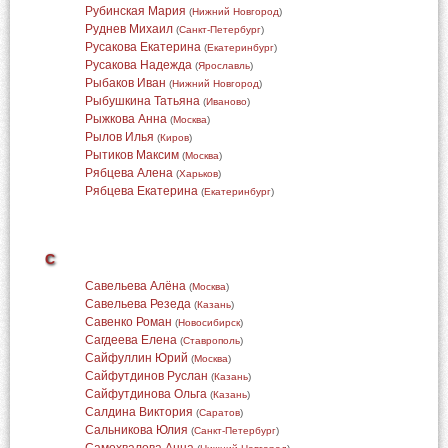
Рубинская Мария
(
Нижний Новгород
)
Руднев Михаил
(
Санкт-Петербург
)
Русакова Екатерина
(
Екатеринбург
)
Русакова Надежда
(
Ярославль
)
Рыбаков Иван
(
Нижний Новгород
)
Рыбушкина Татьяна
(
Иваново
)
Рыжкова Анна
(
Москва
)
Рылов Илья
(
Киров
)
Рытиков Максим
(
Москва
)
Рябцева Алена
(
Харьков
)
Рябцева Екатерина
(
Екатеринбург
)
С
Савельева Алёна
(
Москва
)
Савельева Резеда
(
Казань
)
Савенко Роман
(
Новосибирск
)
Сагдеева Елена
(
Ставрополь
)
Сайфуллин Юрий
(
Москва
)
Сайфутдинов Руслан
(
Казань
)
Сайфутдинова Ольга
(
Казань
)
Салдина Виктория
(
Саратов
)
Сальникова Юлия
(
Санкт-Петербург
)