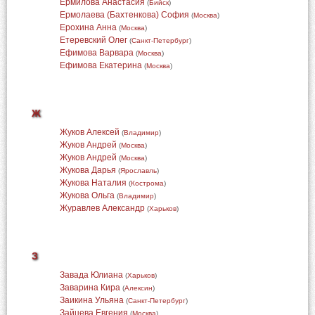
Ермилова Анастасия
(
Бийск
)
Ермолаева (Бахтенкова) София
(
Москва
)
Ерохина Анна
(
Москва
)
Етеревский Олег
(
Санкт-Петербург
)
Ефимова Варвара
(
Москва
)
Ефимова Екатерина
(
Москва
)
Ж
Жуков Алексей
(
Владимир
)
Жуков Андрей
(
Москва
)
Жуков Андрей
(
Москва
)
Жукова Дарья
(
Ярославль
)
Жукова Наталия
(
Кострома
)
Жукова Ольга
(
Владимир
)
Журавлев Александр
(
Харьков
)
З
Завада Юлиана
(
Харьков
)
Заварина Кира
(
Алексин
)
Заикина Ульяна
(
Санкт-Петербург
)
Зайцева Евгения
(
Москва
)