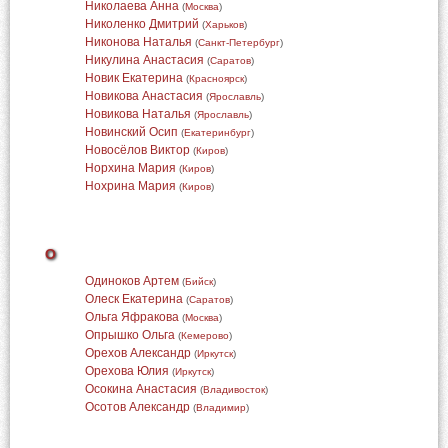
Николаева Анна
(
Москва
)
Николенко Дмитрий
(
Харьков
)
Никонова Наталья
(
Санкт-Петербург
)
Никулина Анастасия
(
Саратов
)
Новик Екатерина
(
Красноярск
)
Новикова Анастасия
(
Ярославль
)
Новикова Наталья
(
Ярославль
)
Новинский Осип
(
Екатеринбург
)
Новосёлов Виктор
(
Киров
)
Норхина Мария
(
Киров
)
Нохрина Мария
(
Киров
)
О
Одиноков Артем
(
Бийск
)
Олеск Екатерина
(
Саратов
)
Ольга Яфракова
(
Москва
)
Опрышко Ольга
(
Кемерово
)
Орехов Александр
(
Иркутск
)
Орехова Юлия
(
Иркутск
)
Осокина Анастасия
(
Владивосток
)
Осотов Александр
(
Владимир
)