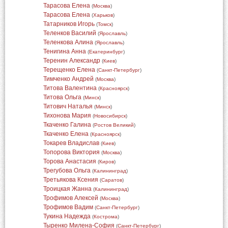
Тарасова Елена
(
Москва
)
Тарасова Елена
(
Харьков
)
Татарников Игорь
(
Томск
)
Теленков Василий
(
Ярославль
)
Теленкова Алина
(
Ярославль
)
Тенигина Анна
(
Екатеринбург
)
Теренин Александр
(
Киев
)
Терещенко Елена
(
Санкт-Петербург
)
Тимченко Андрей
(
Москва
)
Титова Валентина
(
Красноярск
)
Титова Ольга
(
Минск
)
Титович Наталья
(
Минск
)
Тихонова Мария
(
Новосибирск
)
Ткаченко Галина
(
Ростов Великий
)
Ткаченко Елена
(
Красноярск
)
Токарев Владислав
(
Киев
)
Топорова Виктория
(
Москва
)
Торова Анастасия
(
Киров
)
Трегубова Ольга
(
Калининград
)
Третьякова Ксения
(
Саратов
)
Троицкая Жанна
(
Калининград
)
Трофимов Алексей
(
Москва
)
Трофимов Вадим
(
Санкт-Петербург
)
Тукина Надежда
(
Кострома
)
Тыренко Милена-София
(
Санкт-Петербург
)