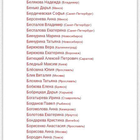
Белякова Надежда
(
Владимир
)
Бенько Дарья
(
Минск
)
Бердичевская Софья
(
Санкт-Петербург
)
Берсенева Анна
(
Минск
)
Беспалов Владимир
(
Санкт-Петербург
)
Беспалова Екатерина
(
Санкт-Петербург
)
Бикчурина Марина
(
Новосибирск
)
Бикчурина Татьяна
(
Новосибирск
)
Бирюкова Вера
(
Калининград
)
Бирюкова Екатерина
(
Воронеж
)
Битюцкий Алексей Петрович
(
Саратов
)
Бледный Максим
(
Киев
)
Блёскина Юлия
(
Ярославль
)
Блик Виталия
(
Москва
)
Блохина Татьяна
(
Ярославль
)
Бобкова Елена
(
Брянск
)
Бобрицкая Дарья
(
Харьков
)
Богатырева Ирина
(
Ставрополь
)
Богданов Павел
(
Рыбинск
)
Богомолова Анна
(
Кемерово
)
Болотова Екатерина
(
Иркутск
)
Бондарева Кристина
(
Витебск
)
Борисенко Анастасия
(
Ярославль
)
Борисова Анна
(
Москва
)
Бородич Анна
(
Томск
)