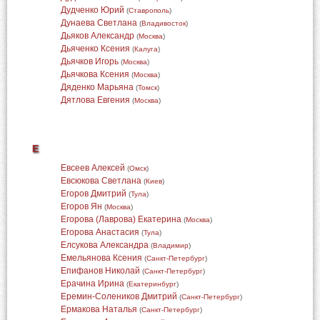
Дудченко Юрий
(
Ставрополь
)
Дунаева Светлана
(
Владивосток
)
Дьяков Александр
(
Москва
)
Дьяченко Ксения
(
Калуга
)
Дьячков Игорь
(
Москва
)
Дьячкова Ксения
(
Москва
)
Дяденко Марьяна
(
Томск
)
Дятлова Евгения
(
Москва
)
Е
Евсеев Алексей
(
Омск
)
Евсюкова Светлана
(
Киев
)
Егоров Дмитрий
(
Тула
)
Егоров Ян
(
Москва
)
Егорова (Лаврова) Екатерина
(
Москва
)
Егорова Анастасия
(
Тула
)
Елсукова Александра
(
Владимир
)
Емельянова Ксения
(
Санкт-Петербург
)
Епифанов Николай
(
Санкт-Петербург
)
Ерачина Ирина
(
Екатеринбург
)
Еремин-Солеников Дмитрий
(
Санкт-Петербург
)
Ермакова Наталья
(
Санкт-Петербург
)