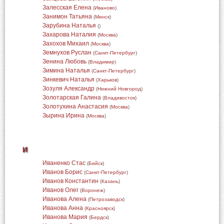
Залесская Елена
(
Иваново
)
Занимон Татьяна
(
Минск
)
Зарубина Наталья
(
)
Захарова Наталия
(
Москва
)
Захохов Михаил
(
Москва
)
Земнухов Руслан
(
Санкт-Петербург
)
Зенина Любовь
(
Владимир
)
Зимина Наталья
(
Санкт-Петербург
)
Зинкевич Наталья
(
Харьков
)
Зозуля Александр
(
Нижний Новгород
)
Золотарская Галина
(
Владивосток
)
Золотухина Анастасия
(
Москва
)
Зырина Ирина
(
Москва
)
И
Иваненко Стас
(
Бийск
)
Иванов Борис
(
Санкт-Петербург
)
Иванов Константин
(
Казань
)
Иванов Олег
(
Воронеж
)
Иванова Алена
(
Петрозаводск
)
Иванова Анна
(
Красноярск
)
Иванова Мария
(
Бердск
)