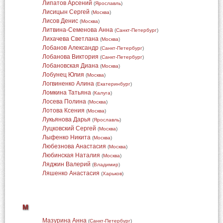
Липатов Арсений
(
Ярославль
)
Лисицын Сергей
(
Москва
)
Лисов Денис
(
Москва
)
Литвина-Семенова Анна
(
Санкт-Петербург
)
Лихачева Светлана
(
Москва
)
Лобанов Александр
(
Санкт-Петербург
)
Лобанова Виктория
(
Санкт-Петербург
)
Лобановская Диана
(
Москва
)
Лобунец Юлия
(
Москва
)
Логвиненко Алина
(
Екатеринбург
)
Ломкина Татьяна
(
Калуга
)
Лосева Полина
(
Москва
)
Лотова Ксения
(
Москва
)
Лукьянова Дарья
(
Ярославль
)
Луцковский Сергей
(
Москва
)
Лыфенко Никита
(
Москва
)
Любезнова Анастасия
(
Москва
)
Любинская Наталия
(
Москва
)
Ляджин Валерий
(
Владимир
)
Ляшенко Анастасия
(
Харьков
)
М
Мазурина Анна
(
Санкт-Петербург
)