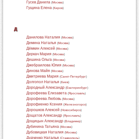
Гусев Данила
(
Москва
)
Гущина Елена
(
Киров
)
Д
Данилова Наталия
(
Москва
)
Демина Наталья
(
Москва
)
Дёмкин Алексей
(
Москва
)
Деркач Мария
(
Москва
)
Дешина Ольга
(
Москва
)
Джебраилова Юлия
(
Москва
)
Динова Майя
(
Москва
)
Дмитриева Мария
(
Санкт-Петербург
)
Долгопол Наталья
(
Киев
)
Дородный Александр
(
Екатеринбург
)
Дорофеева Елизавета
(
Ярославль
)
Дорофеева Любовь
(
Москва
)
Дорофиенко Ксения
(
Железногорск
)
Дорошков Алексей
(
Новосибирск
)
Дощатов Александр
(
Ярославль
)
Дощицын Александр
(
Владимир
)
Дубинина Татьяна
(
Москва
)
Дубовицкая Наталия
(
Москва
)
Дудченко Наталья
(
Ставрополь
)