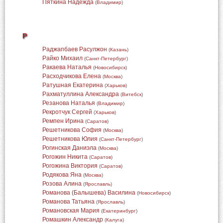
Пяткина Надежда
(
Владимир
)
Р
Раджапбаев Расулжон
(
Казань
)
Райко Михаил
(
Санкт-Петербург
)
Ракаева Наталья
(
Новосибирск
)
Расходчикова Елена
(
Москва
)
Ратушная Екатерина
(
Харьков
)
Рахматуллина Александра
(
Витебск
)
Резанова Наталья
(
Владимир
)
Рекротчук Сергей
(
Харьков
)
Ремпен Ирина
(
Саратов
)
Решетникова София
(
Москва
)
Решетникова Юлия
(
Санкт-Петербург
)
Рогинская Даниэла
(
Москва
)
Рогожин Никита
(
Саратов
)
Рогожина Виктория
(
Саратов
)
Родякова Яна
(
Москва
)
Розова Алина
(
Ярославль
)
Романова (Балышева) Василина
(
Новосибирск
)
Романова Татьяна
(
Ярославль
)
Романовская Мария
(
Екатеринбург
)
Ромашкин Александр
(
Калуга
)