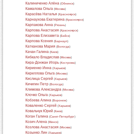
Калиниченко Алёна
(
Обнинск
)
Камалова Ольга
(
Москва
)
Карасёва Наталья
(
Красноярск
)
Карнаухова Екатерина
(
Красноярск
)
Карпакова Анна
(
Рязань
)
Карпова Анастасия
(
Красноярск
)
Карпова Елизавета
(
Бийск
)
Карпова Ксения
(
Барнаул
)
Катканова Мария
(
Вологда
)
Качан Галина
(
Киев
)
Кибкало Владислав
(
Москва
)
Кира-Донжан Игорь
(
Кострома
)
Кириенко Инна
(
Харьков
)
Кириллова Ольга
(
Москва
)
Кислица Сергей
(
Харьков
)
Кичигин Петр
(
Вологда
)
Климова Александра
(
Москва
)
Клочко Ольга
(
Харьков
)
Кобзева Алина
(
Воронеж
)
Коваленко Сергей
(
Харьков
)
Ковальчук Юрий
(
Киев
)
Коган Галина
(
Санкт-Петербург
)
Козич Алена
(
Минск
)
Козлова Анастасия
(
Москва
)
Козынко Лин
(
Харьков
)