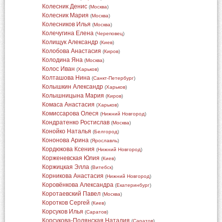
Колесник Денис
(
Москва
)
Колесник Мария
(
Москва
)
Колесников Илья
(
Москва
)
Колечугина Елена
(
Череповец
)
Колищук Александр
(
Киев
)
Колобова Анастасия
(
Киров
)
Колодина Яна
(
Москва
)
Колос Иван
(
Харьков
)
Колташова Нина
(
Санкт-Петербург
)
Колышкин Александр
(
Харьков
)
Колышницына Мария
(
Киров
)
Комаса Анастасия
(
Харьков
)
Комиссарова Олеся
(
Нижний Новгород
)
Кондратенко Ростислав
(
Москва
)
Конойко Наталья
(
Белгород
)
Кононова Арина
(
Ярославль
)
Кордюкова Ксения
(
Нижний Новгород
)
Корженевская Юлия
(
Киев
)
Коржицкая Элла
(
Витебск
)
Корникова Анастасия
(
Нижний Новгород
)
Коровёнкова Александра
(
Екатеринбург
)
Коротаевский Павел
(
Москва
)
Коротков Сергей
(
Киев
)
Корсуков Илья
(
Саратов
)
Корсукова-Полянская Наталия
(
Саратов
)