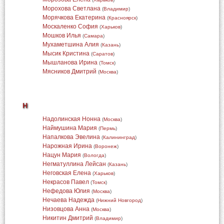
Морохова Светлана
(
Владимир
)
Морячкова Екатерина
(
Красноярск
)
Москаленко София
(
Харьков
)
Мошков Илья
(
Самара
)
Мухаметшина Алия
(
Казань
)
Мысик Кристина
(
Саратов
)
Мышланова Ирина
(
Томск
)
Мясников Дмитрий
(
Москва
)
Н
Надолинская Нонна
(
Москва
)
Наймушина Мария
(
Пермь
)
Напалкова Эвелина
(
Калининград
)
Нарожная Ирина
(
Воронеж
)
Нацун Мария
(
Вологда
)
Негматуллина Лейсан
(
Казань
)
Неговская Елена
(
Харьков
)
Некрасов Павел
(
Томск
)
Нефедова Юлия
(
Москва
)
Нечаева Надежда
(
Нижний Новгород
)
Низовцова Анна
(
Москва
)
Никитин Дмитрий
(
Владимир
)