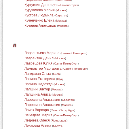
Кургускин Данил
(
Усть-Каменогорск
)
Курдюмова Мария
(
Москва
)
Кустова Людмила
(
Саратов
)
Кученченко Елена
(
Москва
)
Кучеров Александр
(
Москва
)
Л
Лаврентьева Марина
(
Нижний Новгород
)
Лаврентюк Данил
(
Москва
)
Лаврецова Юлия
(
Санкт-Петербург
)
Лампартер Маргарита
(
Санкт-Петербург
)
Ландсман Ольга
(
Киев
)
Лапина Екатерина
(
Шуя
)
Лапина Надежда
(
Москва
)
Лапшин Виктор
(
Москва
)
Лапшина Алиса
(
Москва
)
Ларешина Анаставия
(
Саратов
)
Ларешина Анастасия
(
Москва
)
Лачек Варвара
(
Санкт-Петербург
)
Лебедева Мария
(
Санкт-Петербург
)
Леднева Олеся
(
Ярославль
)
Лекарева Алина
(
Калуга
)