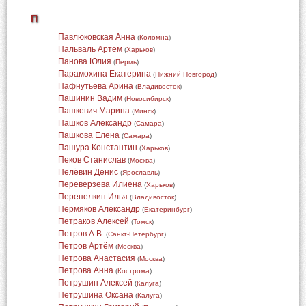
П
Павлюковская Анна
(
Коломна
)
Пальваль Артем
(
Харьков
)
Панова Юлия
(
Пермь
)
Парамохина Екатерина
(
Нижний Новгород
)
Пафнутьева Арина
(
Владивосток
)
Пашинин Вадим
(
Новосибирск
)
Пашкевич Марина
(
Минск
)
Пашков Александр
(
Самара
)
Пашкова Елена
(
Самара
)
Пашура Константин
(
Харьков
)
Пеков Станислав
(
Москва
)
Пелёвин Денис
(
Ярославль
)
Переверзева Илиена
(
Харьков
)
Перепелкин Илья
(
Владивосток
)
Пермяков Александр
(
Екатеринбург
)
Петраков Алексей
(
Томск
)
Петров А.В.
(
Санкт-Петербург
)
Петров Артём
(
Москва
)
Петрова Анастасия
(
Москва
)
Петрова Анна
(
Кострома
)
Петрушин Алексей
(
Калуга
)
Петрушина Оксана
(
Калуга
)