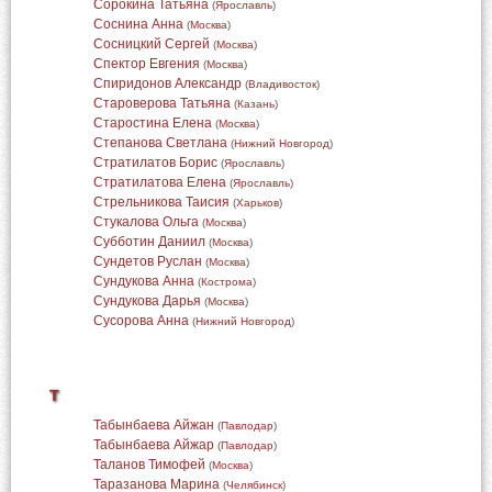
Сорокина Татьяна
(
Ярославль
)
Соснина Анна
(
Москва
)
Сосницкий Сергей
(
Москва
)
Спектор Евгения
(
Москва
)
Спиридонов Александр
(
Владивосток
)
Староверова Татьяна
(
Казань
)
Старостина Елена
(
Москва
)
Степанова Светлана
(
Нижний Новгород
)
Стратилатов Борис
(
Ярославль
)
Стратилатова Елена
(
Ярославль
)
Стрельникова Таисия
(
Харьков
)
Стукалова Ольга
(
Москва
)
Субботин Даниил
(
Москва
)
Сундетов Руслан
(
Москва
)
Сундукова Анна
(
Кострома
)
Сундукова Дарья
(
Москва
)
Сусорова Анна
(
Нижний Новгород
)
Т
Табынбаева Айжан
(
Павлодар
)
Табынбаева Айжар
(
Павлодар
)
Таланов Тимофей
(
Москва
)
Таразанова Марина
(
Челябинск
)