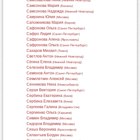
Самохвалова Анна
(
Нижний Новгород
)
Самсонова Мария
(
Казань
)
Самсонова Надежда
(
Нижний Новгород
)
Самухина Юлия
(
Москва
)
Сапожникова Мария
(
Киров
)
Сафонова Ольга
(
Санкт-Петербург
)
Сафро Лидия
(
Санкт-Петербург
)
Сафронова Алена
(
Ярославль
)
Сафронова Ольга
(
Санкт-Петербург
)
Сахаров Михаил
(
Томск
)
Светлов Антон
(
Нижний Новгород
)
Сёгина Елена
(
Нижний Новгород
)
Селезнёв Владимир
(
Москва
)
Семенов Антон
(
Санкт-Петербург
)
Семилеткин Алексей
(
Москва
)
Сенникова Нина
(
Новосибирск
)
Серая Виктория
(
Санкт-Петербург
)
Сербина Екатерина
(
Киев
)
Сербина Елизавета
(
Киев
)
Сергеева Галина
(
Владивосток
)
Сергиенко Ольга
(
Харьков
)
Сивкин Владимир
(
Москва
)
Сидоров Владимир
(
Москва
)
Сизых Вероника
(
Красноярск
)
Силантьев Богдан
(
Москва
)