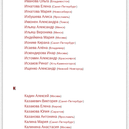
Иванова Ольга
(
Владивосток
)
Игнатова Елена
(
Санкт-Петербург
)
Игнатова Мария
(
Новосибирск
)
Избушева Алиса
(
Ярославль
)
Икконен Александра
(
Томск
)
Ильяш Александр
(
Минск
)
Ильяш Вероника
(
Минск
)
Индейкина Мария
(
Москва
)
Ионике Кирана
(
Санкт-Петербург
)
Исаева Алёна
(
Владимир
)
Искендирова Инар
(
Москва
)
Истомин Александр
(
Красноярск
)
Исхаков Ринат
(
Усть-Каменогорск
)
Ищенко Александр
(
Нижний Новгород
)
К
Кадин Алексей
(
Москва
)
Казакевич Виктория
(
Санкт-Петербург
)
Казакова Елена
(
Киров
)
Казакова Юлия
(
Саратов
)
Казанова Антонина
(
Ярославль
)
Калина Мария
(
Санкт-Петербург
)
Калинина Анастасия
(
Москва
)