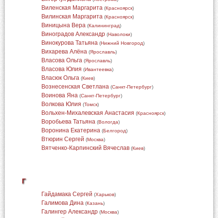
Виленская Маргарита
(
Красноярск
)
Вилинская Маргарита
(
Красноярск
)
Виницына Вера
(
Калининград
)
Виноградов Александр
(
Наволоки
)
Винокурова Татьяна
(
Нижний Новгород
)
Вихарева Алёна
(
Ярославль
)
Власова Ольга
(
Ярославль
)
Власова Юлия
(
Ивантеевка
)
Власюк Ольга
(
Киев
)
Вознесенская Светлана
(
Санкт-Петербург
)
Воинова Яна
(
Санкт-Петербург
)
Волкова Юлия
(
Томск
)
Вольхен-Михалевская Анастасия
(
Красноярск
)
Воробьева Татьяна
(
Вологда
)
Воронина Екатерина
(
Белгород
)
Втюрин Сергей
(
Москва
)
Вятченко-Карпинский Вячеслав
(
Киев
)
Г
Гайдамака Сергей
(
Харьков
)
Галимова Дина
(
Казань
)
Галингер Александр
(
Москва
)