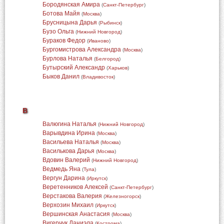
Бородянская Амира
(
Санкт-Петербург
)
Ботова Майя
(
Москва
)
Брусницына Дарья
(
Рыбинск
)
Бузо Ольга
(
Нижний Новгород
)
Бураков Федор
(
Иваново
)
Бургомистрова Александра
(
Москва
)
Бурлова Наталья
(
Белгород
)
Бутырский Александр
(
Харьков
)
Быков Данил
(
Владивосток
)
В
Валюгина Наталья
(
Нижний Новгород
)
Варывдина Ирина
(
Москва
)
Васильева Наталья
(
Москва
)
Василькова Дарья
(
Москва
)
Вдовин Валерий
(
Нижний Новгород
)
Ведмедь Яна
(
Тула
)
Вергун Дарина
(
Иркутск
)
Веретенников Алексей
(
Санкт-Петербург
)
Верстакова Валерия
(
Железногорск
)
Верхозин Михаил
(
Иркутск
)
Вершинская Анастасия
(
Москва
)
Вигерчук Даниэла
(
Кострома
)