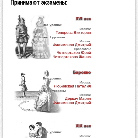
Принимают экзамены:
XVI век
Все уровни:
Москва:
Топорова Виктория
Только I уровень:
Москва:
Филимонов Дмитрий
Ярославль:
Четвертаков Юрий
Четвертакова Жанна
Барокко
Все уровни:
Москва:
Любинская Наталия
Только I уровень:
Москва:
Деркач Мария
Филимонов Дмитрий
XIX век
Все уровни:
Москва: