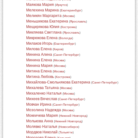
Маякова Мария
(
Иркутск
)
Мелехина Марина
(
Екатеринбург
)
Меликян Маргарита
(
Москва
)
Меньшикова Екатерина
(
Ярославль
)
Мещирякова Юлия
(
Кострома
)
Микляева Светлана
(
Ярославль
)
Микрюкова Елена
(
Вологда
)
Милаков Игорь
(
Екатеринбург
)
Милова Елена
(
Киров
)
Минина Алина
(
Санкт-Петербург
)
Минина Елена
(
Москва
)
Минина Мария
(
Москва
)
Митина Елена
(
Москва
)
Митина Любовь
(
Кострома
)
Михайлова-Смольнякова Екатерина
(
Санкт-Петербург
)
Михалева Татьяна
(
Москва
)
Михаленко Наталья
(
Москва
)
Михеев Вячеслав
(
Санкт-Петербург
)
Мовчан Ирина
(
Санкт-Петербург
)
Мозолина Надежда
(
Москва
)
Мокеичева Мария
(
Нижний Новгород
)
Молькова Анна
(
Нижний Новгород
)
Молявко Наталья
(
Новосибирск
)
Мордвов Николай
(
Тольятти
)
Морозова Елена
(
Харьков
)