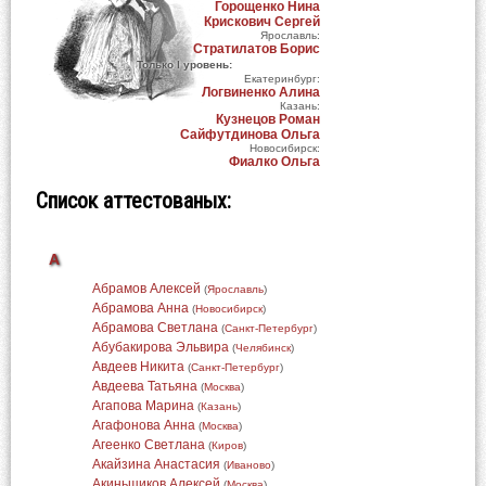
Горощенко Нина
Крискович Сергей
Ярославль:
Стратилатов Борис
Только I уровень:
Екатеринбург:
Логвиненко Алина
Казань:
Кузнецов Роман
Сайфутдинова Ольга
Новосибирск:
Фиалко Ольга
Список аттестованых:
А
Абрамов Алексей
(
Ярославль
)
Абрамова Анна
(
Новосибирск
)
Абрамова Светлана
(
Санкт-Петербург
)
Абубакирова Эльвира
(
Челябинск
)
Авдеев Никита
(
Санкт-Петербург
)
Авдеева Татьяна
(
Москва
)
Агапова Марина
(
Казань
)
Агафонова Анна
(
Москва
)
Агеенко Светлана
(
Киров
)
Акайзина Анастасия
(
Иваново
)
Акиньщиков Алексей
(
Москва
)