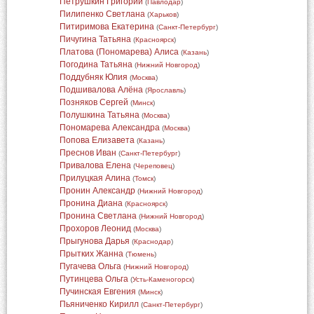
Петрушкин Григорий
(
Павлодар
)
Пилипенко Светлана
(
Харьков
)
Питиримова Екатерина
(
Санкт-Петербург
)
Пичугина Татьяна
(
Красноярск
)
Платова (Пономарева) Алиса
(
Казань
)
Погодина Татьяна
(
Нижний Новгород
)
Поддубняк Юлия
(
Москва
)
Подшивалова Алёна
(
Ярославль
)
Позняков Сергей
(
Минск
)
Полушкина Татьяна
(
Москва
)
Пономарева Александра
(
Москва
)
Попова Елизавета
(
Казань
)
Преснов Иван
(
Санкт-Петербург
)
Привалова Елена
(
Череповец
)
Прилуцкая Алина
(
Томск
)
Пронин Александр
(
Нижний Новгород
)
Пронина Диана
(
Красноярск
)
Пронина Светлана
(
Нижний Новгород
)
Прохоров Леонид
(
Москва
)
Прыгунова Дарья
(
Краснодар
)
Прытких Жанна
(
Тюмень
)
Пугачева Ольга
(
Нижний Новгород
)
Путинцева Ольга
(
Усть-Каменогорск
)
Пучинская Евгения
(
Минск
)
Пьяниченко Кирилл
(
Санкт-Петербург
)