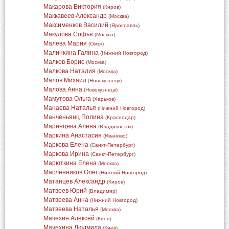
Макарова Виктория
(
Киров
)
Маккавеев Александр
(
Москва
)
Максименков Василий
(
Ярославль
)
Макулова Софья
(
Москва
)
Малева Мария
(
Омск
)
Малинкина Галина
(
Нижний Новгород
)
Малков Борис
(
Москва
)
Малкова Наталия
(
Москва
)
Малов Михаил
(
Новокузнецк
)
Малова Анна
(
Новокузнецк
)
Мамутова Ольга
(
Харьков
)
Манаева Наталья
(
Нижний Новгород
)
Манченьянц Полина
(
Краснодар
)
Маринцева Алена
(
Владивосток
)
Маркина Анастасия
(
Иваново
)
Маркова Елена
(
Санкт-Петербург
)
Маркова Ирина
(
Санкт-Петербург
)
Марюткина Елена
(
Москва
)
Масленников Олег
(
Нижний Новгород
)
Матанцев Александр
(
Киров
)
Матвеев Юрий
(
Владимир
)
Матвеева Анна
(
Нижний Новгород
)
Матвеева Наталья
(
Москва
)
Мачехин Алексей
(
Киев
)
Мачехина Людмила
(
Киев
)