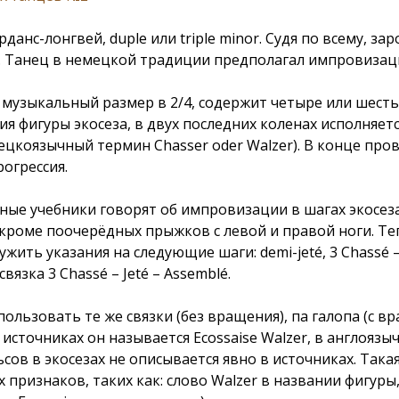
данс-лонгвей, duple или triple minor. Судя по всему, зар
. Танец в немецкой традиции предполагал импровизац
музыкальный размер в 2/4, содержит четыре или шесть
 фигуры экосеза, в двух последних коленах исполняется
ецкоязычный термин Chasser oder Walzer). В конце про
огрессия.
ые учебники говорят об импровизации в шагах экосеза.
 кроме поочерёдных прыжков с левой и правой ноги. Теп
ть указания на следующие шаги: demi-jeté, 3 Chassé – s
язка 3 Chassé – Jeté – Assemblé.
пользовать те же связки (без вращения), па галопа (с 
сточниках он называется Ecossaise Walzer, в англоязыч
в в экосезах не описывается явно в источниках. Така
 признаков, таких как: слово Walzer в названии фигур