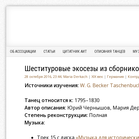
Ассоциация
АССОЦИАЦИЯ
Исторического
ИСТОРИЧЕСКОГО
Танца
ТАНЦА
Menu
Skip to content
ОБ АССОЦИАЦИИ
СТАТЬИ
ЦИТАТНИК АИТ
ОПИСАНИЯ ТАНЦЕВ
МУ
Шеституровые экосезы из сборнико
28 октября 2016, 23:44
,
Maria Derkach
|
XIX век
|
Германия
|
Контр
Источники изучения:
W. G. Becker Taschenbuc
Танец относится к:
1795–1830
Автор описания:
Юрий Чернышов, Мария Дер
Степень реконструкции:
Полная
Музыка:
Трек 15 с диска
«Музыка для историческ