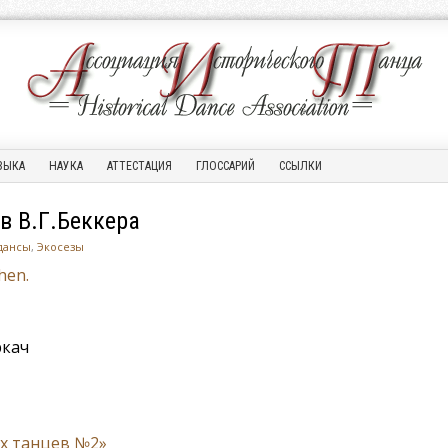
ЗЫКА
НАУКА
АТТЕСТАЦИЯ
ГЛОССАРИЙ
ССЫЛКИ
в В.Г.Беккера
дансы
,
Экосезы
hen.
кач
их танцев №2»