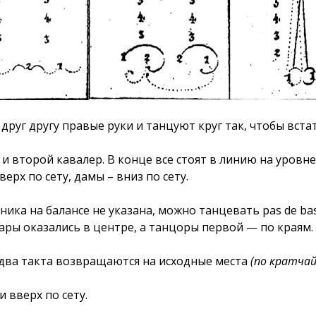
руг другу правые руки и танцуют круг так, чтобы вста
 второй кавалер. В конце все стоят в линию на уровне
рх по сету, дамы – вниз по сету.
ника на балансе не указана, можно танцевать pas de bas
ары оказались в центре, а танцоры первой — по краям.
 два такта возвращаются на исходные места
(по кратча
 вверх по сету.