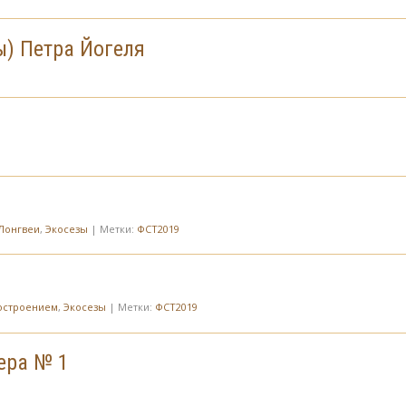
ы) Петра Йогеля
Лонгвеи
,
Экосезы
| Метки:
ФСТ2019
построением
,
Экосезы
| Метки:
ФСТ2019
тера № 1