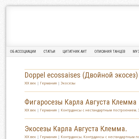
Ассоциация
АССОЦИАЦИЯ
Исторического
ИСТОРИЧЕСКОГО
Танца
ТАНЦА
Menu
Skip to content
ОБ АССОЦИАЦИИ
СТАТЬИ
ЦИТАТНИК АИТ
ОПИСАНИЯ ТАНЦЕВ
МУ
Doppel ecossaises (Двойной экосез
XIX век
|
Германия
|
Экосезы
Фигаросезы Карла Августа Клемма
XIX век
|
Германия
|
Контрдансы с нестандартным построением
,
Экосезы Карла Августа Клемма.
XIX век
|
Германия
|
Контрдансы
,
Контрдансы с нестандартным 