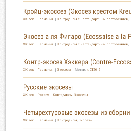
Кройц-экоссез (Экоcез крестом Kreu
XIX век
|
Германия
|
Контрдансы с нестандартным построением
,
Экосез а ля Фигаро (Ecossaise a la F
XIX век
|
Германия
|
Контрдансы с нестандартным построением
,
Контр-экосез Хэккера (Contre-Eccos
XIX век
|
Германия
|
Экосезы
| Метки:
ФСТ2019
Русские экосезы
XIX век
|
Россия
|
Контрдансы
,
Экосезы
Четырехтуровые экосезы из сборни
XIX век
|
Германия
|
Контрдансы
,
Экосезы