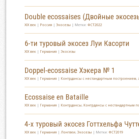
Double ecossaises (Двойные экосез
XIX век
|
Россия
|
Экосезы
| Метки:
ФСТ2022
6-ти туровый экосез Луи Касорти
XIX век
|
Германия
|
Экосезы
Doppel-ecossaise Хэкера № 1
XIX век
|
Германия
|
Контрдансы с нестандартным построением
,
Ecossaise en Bataille
XIX век
|
Германия
|
Контрдансы
,
Контрдансы с нестандартным 
4-х туровый экосез Готтхельфа Чут
XIX век
|
Германия
|
Лонгвеи
,
Экосезы
| Метки:
ФСТ2019