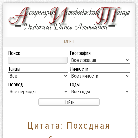
Ассоциация
АССОЦИАЦИЯ
Исторического
ИСТОРИЧЕСКОГО
Танца
ТАНЦА
MENU
Skip to content
Поиск
География
Танцы
Личности
Период
Годы
Цитата: Походная