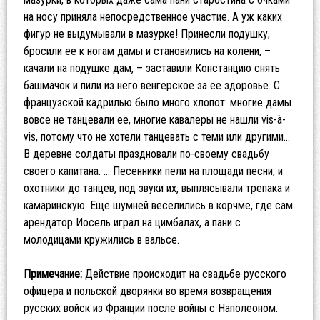
на носу приняла непосредственное участие. А уж каких
фигур не выдумывали в мазурке! Принесли подушку,
бросили ее к ногам дамы и становились на колени, –
качали на подушке дам, – заставили Констанцию снять
башмачок и пили из него венгерское за ее здоровье. С
французской кадрилью было много хлопот: многие дамы
вовсе не танцевали ее, многие кавалеры не нашли vis-à-
vis, потому что не хотели танцевать с теми или другими…
В деревне солдаты праздновали по-своему свадьбу
своего капитана. … Песенники пели на площади песни, и
охотники до танцев, под звуки их, выплясывали трепака и
камаринскую. Еще шумней веселились в корчме, где сам
арендатор Иосель играл на цимбалах, а пани с
молодицами кружились в вальсе.
Примечание:
Действие происходит на свадьбе русского
офицера и польской дворянки во время возвращения
русских войск из Франции после войны с Наполеоном.