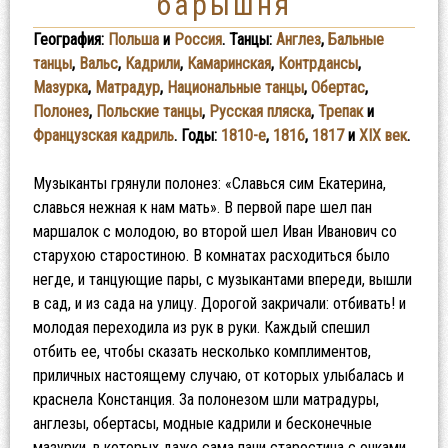
барышня
География:
Польша
и
Россия
. Танцы:
Англез
,
Бальные
танцы
,
Вальс
,
Кадрили
,
Камаринская
,
Контрдансы
,
Мазурка
,
Матрадур
,
Национальные танцы
,
Обертас
,
Полонез
,
Польские танцы
,
Русская пляска
,
Трепак
и
Французская кадриль
. Годы:
1810-е
,
1816
,
1817
и
XIX век
.
Музыканты грянули полонез: «Славься сим Екатерина,
славься нежная к нам мать». В первой паре шел пан
маршалок с молодою, во второй шел Иван Иванович со
старухою старостиною. В комнатах расходиться было
негде, и танцующие пары, с музыкантами впереди, вышли
в сад, и из сада на улицу. Дорогой закричали: отбивать! и
молодая переходила из рук в руки. Каждый спешил
отбить ее, чтобы сказать несколько комплиментов,
приличных настоящему случаю, от которых улыбалась и
краснела Констанция. За полонезом шли матрадуры,
англезы, обертасы, модные кадрили и бесконечные
мазурки, в которых даже сама пани старостина с очками