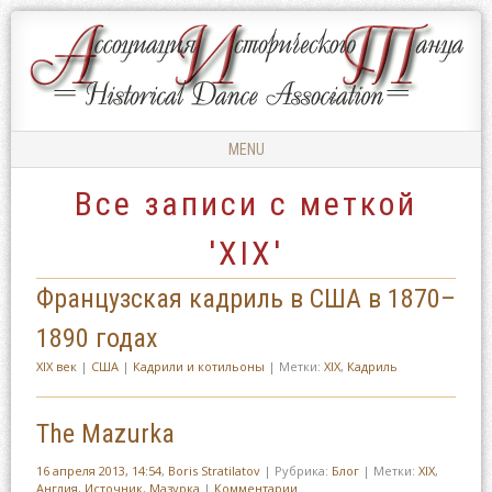
Ассоциация
АССОЦИАЦИЯ
Исторического
ИСТОРИЧЕСКОГО
Танца
ТАНЦА
MENU
Skip to content
Все записи с меткой
'
XIX
'
Французская кадриль в США в 1870–
1890 годах
XIX век
|
США
|
Кадрили и котильоны
| Метки:
XIX
,
Кадриль
The Mazurka
16 апреля 2013, 14:54
,
Boris Stratilatov
|
Рубрика:
Блог
|
Метки:
XIX
,
Англия
,
Источник
,
Мазурка
|
Комментарии