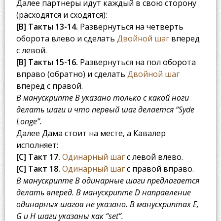
Далее партнеры идут каждый в свою сторону
(расходятся и сходятся):
[B] Такты 13-14.
Развернуться на четверть
оборота влево и сделать
Двойной шаг
вперед
с левой.
[B] Такты 15-16.
Развернуться на пол оборота
вправо (обратно) и сделать
Двойной шаг
вперед с правой.
В манускрипте B указано только с какой ноги
делать шаги и что первый шаг делается “Syde
Longe”.
Далее Дама стоит на месте, а Кавалер
исполняет:
[C] Такт 17.
Одинарный шаг
с левой влево.
[C] Такт 18.
Одинарный шаг
с правой вправо.
В манускрипте B одинарные шаги предлагается
делать вперед. В манускрипте D направление
одинарных шагов не указано. В манускриптах E,
G и H шаги указаны как “set”.