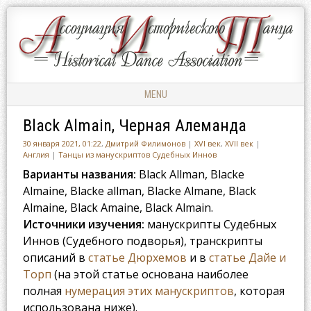
Ассоциация
АССОЦИАЦИЯ
Исторического
ИСТОРИЧЕСКОГО
Танца
ТАНЦА
MENU
Skip to content
Black Almain, Черная Алеманда
30 января 2021, 01:22
,
Дмитрий Филимонов
|
XVI век
,
XVII век
|
Англия
|
Танцы из манускриптов Судебных Иннов
Варианты названия:
Black Allman, Blacke
Almaine, Blacke allman, Blacke Almane, Black
Almaine, Black Amaine, Black Almain.
Источники изучения:
манускрипты Судебных
Иннов (Судебного подворья), транскрипты
описаний в
статье Дюрхемов
и в
статье Дайе и
Торп
(на этой статье основана наиболее
полная
нумерация этих манускриптов
, которая
использована ниже).