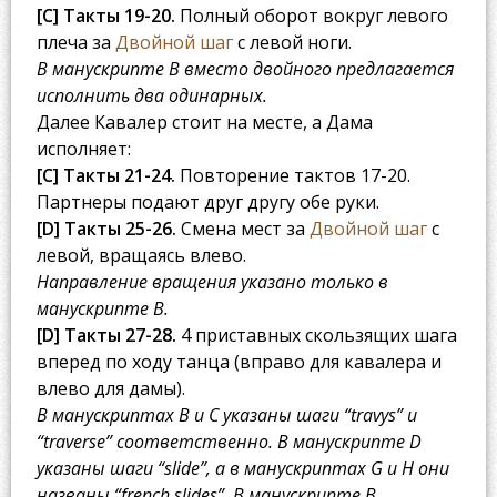
[C] Такты 19-20.
Полный оборот вокруг левого
плеча за
Двойной шаг
с левой ноги.
В манускрипте B вместо двойного предлагается
исполнить два одинарных.
Далее Кавалер стоит на месте, а Дама
исполняет:
[C] Такты 21-24.
Повторение тактов 17-20.
Партнеры подают друг другу обе руки.
[D] Такты 25-26.
Смена мест за
Двойной шаг
с
левой, вращаясь влево.
Направление вращения указано только в
манускрипте B.
[D] Такты 27-28.
4 приставных скользящих шага
вперед по ходу танца (вправо для кавалера и
влево для дамы).
В манускриптах B и C указаны шаги “travys” и
“traverse” соответственно. В манускрипте D
указаны шаги “slide”, а в манускриптах G и H они
названы “french slides”. В манускрипте B