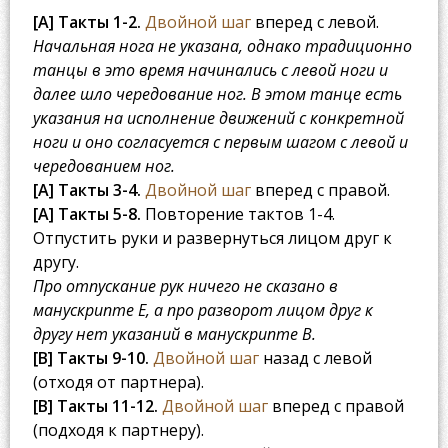
[A] Такты 1-2.
Двойной шаг
вперед с левой.
Начальная нога не указана, однако традиционно
танцы в это время начинались с левой ноги и
далее шло чередование ног. В этом танце есть
указания на исполнение движений с конкретной
ноги и оно согласуется с первым шагом с левой и
чередованием ног.
[A] Такты 3-4.
Двойной шаг
вперед с правой.
[A] Такты 5-8.
Повторение тактов 1-4.
Отпустить руки и развернуться лицом друг к
другу.
Про отпускание рук ничего не сказано в
манускрипте E, а про разворот лицом друг к
другу нет указаний в манускрипте B.
[B] Такты 9-10.
Двойной шаг
назад с левой
(отходя от партнера).
[B] Такты 11-12.
Двойной шаг
вперед с правой
(подходя к партнеру).