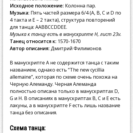
Исходное положение:
Колонна пар.
Музыка:
Пять частей размера 6/4 (A, B, C и D по
4 такта и E – 2 такта), структура повторений
для танца: AABBCCDDEE.
Музыка к танцу есть в манускрипте H, лист 23v.
Танец относится к:
1570-1670
Автор описания:
Дмитрий Филимонов
В манускрипте A не содержится танца с таким
названием, однако есть “The new cycillia
allemaine”, которая по схеме очень похожа на
Черную Алеманду. Черная Алеманда
полностью описана только в манускриптах D,
G и H. В описаниях в манускриптах B, C и E есть
лакуны, а в манускрипте F есть лишь название
танца без описания.
Схема танца: