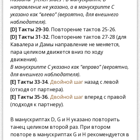
направление не указано, а в манускрипте C
указано как “влево” (вероятно, для внешнего
наблюдателя).
[D] Такты 29-30.
Повторение тактов 25-26.
[D] Такты 31-32.
Повторение тактов 27-28 (для
Кавалера и Дамы направление не меняется,
пара целиком движется вниз по ходу
движения).
В манускрипте C указано как “вправо” (вероятно,
для внешнего наблюдателя).
[E] Такты 33-34.
Двойной шаг
назад с левой
(отходя от партнера).
[E] Такты 35-36.
Двойной шаг
вперед с правой
(подходя к партнеру).
В манускриптах D, G и H указано повторить
танец целиком второй раз. При втором
повторе в манускриптах G и H рекомендуется в