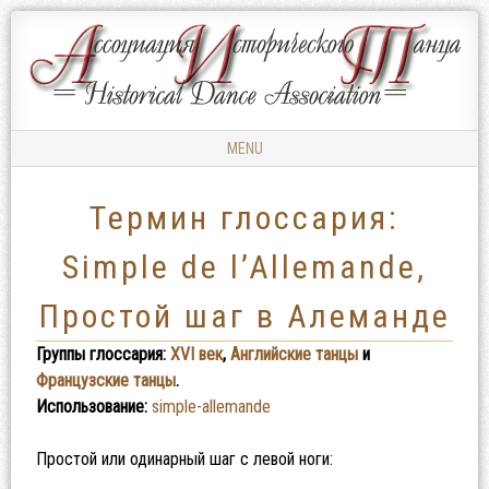
Ассоциация
АССОЦИАЦИЯ
Исторического
ИСТОРИЧЕСКОГО
Танца
ТАНЦА
MENU
Skip to content
Термин глоссария:
Simple de l’Allemande,
Простой шаг в Алеманде
Группы глоссария:
XVI век
,
Английские танцы
и
Французские танцы
.
Использование:
simple-allemande
Простой или одинарный шаг с левой ноги: