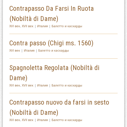
Contrapasso Da Farsi In Ruota
(Nobiltà di Dame)
XVI век
,
XVII век
|
Италия
|
Балетто и каскарды
Contra passo (Chigi ms. 1560)
XVI век
|
Италия
|
Балетто и каскарды
Spagnoletta Regolata (Nobiltà di
Dame)
XVI век
,
XVII век
|
Италия
|
Балетто и каскарды
Contrapasso nuovo da farsi in sesto
(Nobiltà di Dame)
XVI век
,
XVII век
|
Италия
|
Балетто и каскарды