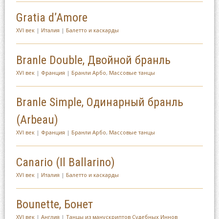
Gratia d’Amore
XVI век
|
Италия
|
Балетто и каскарды
Branle Double, Двойной бранль
XVI век
|
Франция
|
Бранли Арбо
,
Массовые танцы
Branle Simple, Одинарный бранль
(Arbeau)
XVI век
|
Франция
|
Бранли Арбо
,
Массовые танцы
Canario (Il Ballarino)
XVI век
|
Италия
|
Балетто и каскарды
Bounette, Бонет
XVI век
|
Англия
|
Танцы из манускриптов Судебных Иннов