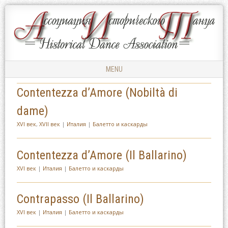
Ассоциация
АССОЦИАЦИЯ
Исторического
ИСТОРИЧЕСКОГО
Танца
ТАНЦА
MENU
Skip to content
Contentezza d’Amore (Nobiltà di
dame)
XVI век
,
XVII век
|
Италия
|
Балетто и каскарды
Contentezza d’Amore (Il Ballarino)
XVI век
|
Италия
|
Балетто и каскарды
Contrapasso (Il Ballarino)
XVI век
|
Италия
|
Балетто и каскарды