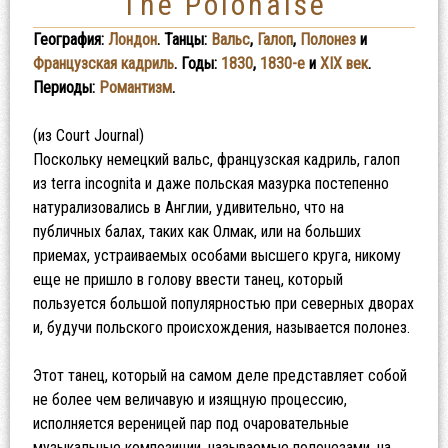
The Polonaise
География:
Лондон
. Танцы:
Вальс
,
Галоп
,
Полонез
и
Французская кадриль
. Годы:
1830
,
1830-е
и
XIX век
.
Периоды:
Романтизм
.
(из Court Journal)
Поскольку немецкий вальс, французская кадриль, галоп
из terra incognita и даже польская мазурка постепенно
натурализовались в Англии, удивительно, что на
публичных балах, таких как Олмак, или на больших
приемах, устраиваемых особами высшего круга, никому
еще не пришло в голову ввести танец, который
пользуется большой популярностью при северных дворах
и, будучи польского происхождения, называется полонез.
Этот танец, который на самом деле представляет собой
не более чем величавую и изящную процессию,
исполняется вереницей пар под очаровательные
музыкальные композиции, называемые полонезами, на