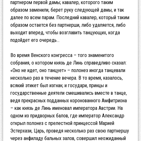
партнером первой дамы; кавалер, которого таким
образом заменили, берет руку следующей дамы, и так
далее по всем парам. Последний кавалер, который таким
образом остается без партнерши, либо удаляется, либо
выходит вперед, чтобы возглавить танцующих, когда
подойдет его очередь…
Во время Венского конгресса – того знаменитого
собрания, о котором князь де Линь справедливо сказал:
«Оно не идет, оно танцует» – полонез иногда танцевали
несколько раз в течение вечера. В то время, казалось,
всякий этикет был изгнан; и государи, принцы и
государственные деятели смешивались вместе в танце,
ведя прекрасных подданных коронованного Амфитриона
– как князь де Линь именовал императора Австрии. На
одном из придворных балов, где император Александр
открыл полонез с прелестной принцессой Марией
Эстерхази, Царь, проведя несколько раз свою партнершу
через анфиладу бальных залов, совершил неожиданный