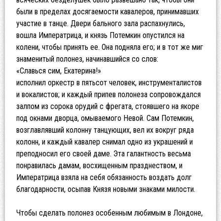
были в пределах досягаемости кавалеров, принимавших
участие в танце. Двери бального зала распахнулись,
вошла Императрица, и князь Потемкин опустился на
колени, чтобы принять ее. Она подняла его; и в тот же миг
знаменитый полонез, начинавшийся со слов:
«Славься сим, Екатерина!»
исполнил оркестр в пятьсот человек, инструменталистов
и вокалистов; и каждый припев полонеза сопровождался
залпом из сорока орудий с фрегата, стоявшего на якоре
под окнами дворца, омываемого Невой. Сам Потемкин,
возглавлявший колонну танцующих, вел их вокруг ряда
колонн, и каждый кавалер снимал одно из украшений и
преподносил его своей даме. Эта галантность весьма
понравилась дамам, восхищенным празднеством, и
Императрица взяла на себя обязанность воздать долг
благодарности, осыпав Князя новыми знаками милости.
Чтобы сделать полонез особенным любимым в Лондоне,