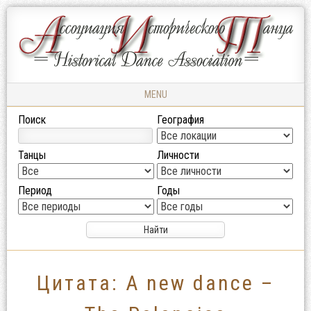
Ассоциация
АССОЦИАЦИЯ
Исторического
ИСТОРИЧЕСКОГО
Танца
ТАНЦА
MENU
Skip to content
Поиск
География
Танцы
Личности
Период
Годы
Цитата: A new dance –