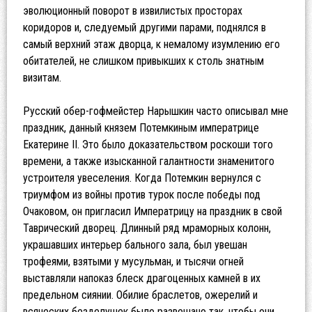
эволюционный поворот в извилистых просторах
коридоров и, следуемый другими парами, поднялся в
самый верхний этаж дворца, к немалому изумлению его
обитателей, не слишком привыкших к столь знатным
визитам.
Русский обер-гофмейстер Нарышкин часто описывал мне
праздник, данный князем Потемкиным императрице
Екатерине II. Это было доказательством роскоши того
времени, а также изысканной галантности знаменитого
устроителя увеселения. Когда Потемкин вернулся с
триумфом из войны против турок после победы под
Очаковом, он пригласил Императрицу на праздник в свой
Таврический дворец. Длинный ряд мраморных колонн,
украшавших интерьер бального зала, был увешан
трофеями, взятыми у мусульман, и тысячи огней
выставляли напоказ блеск драгоценных камней в их
предельном сиянии. Обилие браслетов, ожерелий и
всяческих безделушек было развешано так, чтобы они