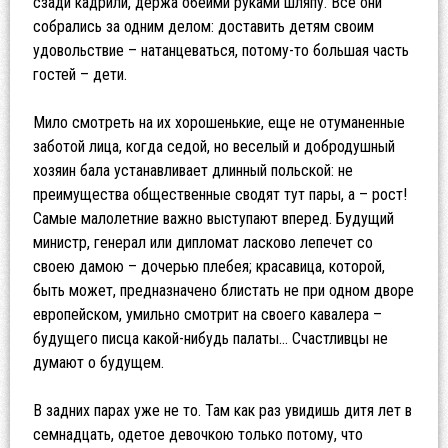
сзади кадрили, держа обеими руками шляпу. Все они
собрались за одним делом: доставить детям своим
удовольствие – натанцеваться, потому-то большая часть
гостей – дети.
Мило смотреть на их хорошенькие, еще не отуманенные
заботой лица, когда седой, но веселый и добродушный
хозяин бала устанавливает длинный польской: не
преимущества общественные сводят тут пары, а – рост!
Самые малолетние важно выступают вперед. Будущий
министр, генерал или дипломат ласково лепечет со
своею дамою – дочерью плебея; красавица, которой,
быть может, предназначено блистать не при одном дворе
европейском, умильно смотрит на своего кавалера –
будущего писца какой-нибудь палаты… Счастливцы не
думают о будущем.
В задних парах уже не то. Там как раз увидишь дитя лет в
семнадцать, одетое девочкою только потому, что