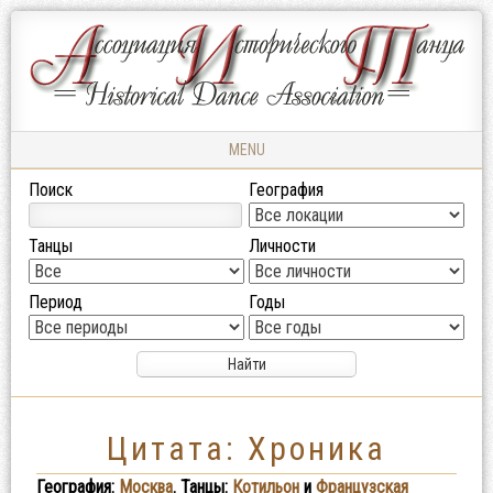
Ассоциация
АССОЦИАЦИЯ
Исторического
ИСТОРИЧЕСКОГО
Танца
ТАНЦА
MENU
Skip to content
Поиск
География
Танцы
Личности
Период
Годы
Цитата: Хроника
География:
Москва
. Танцы:
Котильон
и
Французская