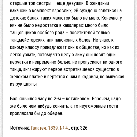
старшие три сестры – еще девушки. В ожидании
вакансии в комплект взрослых, ей суждено являться на
детских балах: таких малюток было не мало. Конечно, у
них не было недостатка в кавалерах: много было
танцовщиков особого рода – посетителей только
танцмейстерских, или пансионных балов. Не знаю, к
какому классу принадлежат они в обществе, но как их
легко узнать, потому что целую зиму они носят одни
перчатки и непременно белые, не пропускают ни одного
танца, ангажируют первое встретившееся существо в
женском платье и вертятся с ним в кадрили, не выпуская
из рук шляпы…
Бал кончился часу во 2-м – котильоном. Впрочем, надо
же было чем-нибудь кончить, а то неугомонные гости
проплясали бы до обеден.
Источник:
Галатея, 1839, № 4,
, стр:
326