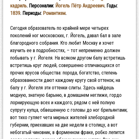
кадриль
. Персоналии:
Йогель Пётр Андреевич
. Годы:
1839
. Периоды:
Романтизм
.
Сегодня образователь по крайней мере четырех
поколений ног московских, г. Йогель, давал бал в зале
благородного собрания. Кто любит Москву и хочет
изучить ее в подробностях, – тот непременно должен
побывать у г. Йогеля. На всяком другом балу встретишь
встретишь круг людей, совершенно отличающихся от
прочих ярусов общества: порода, богатство, степень
образованности дают каждому кругу свой оттенок; на
балу у г. Йогеля эти оттенки слиты. Здесь найдешь
модную, знатную барыню, в домашнем неглиже, гордо
лорнирующую всех и каждого; рядом с ней полную
супругу купца, обвешенную с головы до ног брильянтами;
вот тихо гуляет чета мирных жителей хлебородной
губернии, приехавших на две недели в столицу, а вот
небогатый чиновник, в форменном фраке, робко лепится