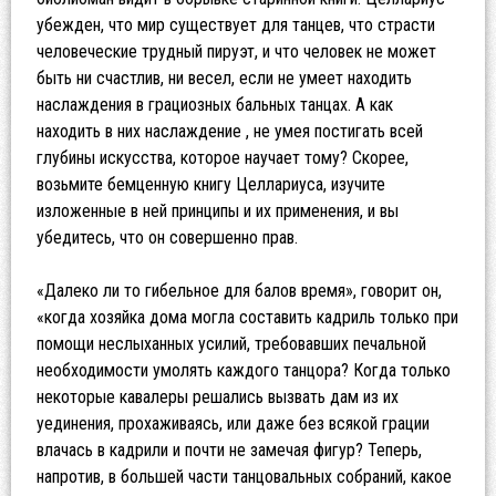
убежден, что мир существует для танцев, что страсти
человеческие трудный пируэт, и что человек не может
быть ни счастлив, ни весел, если не умеет находить
наслаждения в грациозных бальных танцах. А как
находить в них наслаждение , не умея постигать всей
глубины искусства, которое научает тому? Скорее,
возьмите бемценную книгу Целлариуса, изучите
изложенные в ней принципы и их применения, и вы
убедитесь, что он совершенно прав.
«Далеко ли то гибельное для балов время», говорит он,
«когда хозяйка дома могла составить кадриль только при
помощи неслыханных усилий, требовавших печальной
необходимости умолять каждого танцора? Когда только
некоторые кавалеры решались вызвать дам из их
уединения, прохаживаясь, или даже без всякой грации
влачась в кадрили и почти не замечая фигур? Теперь,
напротив, в большей части танцовальных собраний, какое