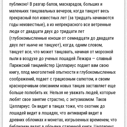
публикою! В разгар балов, маскарадов, больших и
маленьких танцовальных вечеров, когда танцует весь
прекрасный пол известных лет (за тридцать начинаются
годы неизвестные), а из непрекрасного все ветренные
люди от двадцати двух до тридцати лет
(глубокомысленные юноши от семнадцати до двадцати
двух лет нынче не танцуют), когда, одним словом,
танцует все, что может танцовать, начиная от морозной
пыли в воздухе до ученых лошадей Лежара — славный
Парижский танцмейстер Целлариус подает вам свою
книгу, плод многолетней опытности и глубокомысленных
соображений, подает с грациозным салютом, и своим
красноречивым описанием новых танцев заставляет еще
больше полюбить их. Нельзя не уважать людей, которые
любят свое занятие страстно, с энтузиазмом. Таков
Целлариус. Он видит в танцах тоже, что охотник до
лошадей видит в лошадях, что антикварий видит в
древних обломках и монетах, изгрызенных временем, что
библиоман видит в обрывке старинной книги. Целлариус