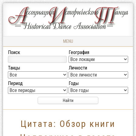
Ассоциация
АССОЦИАЦИЯ
Исторического
ИСТОРИЧЕСКОГО
Танца
ТАНЦА
MENU
Skip to content
Поиск
География
Танцы
Личности
Период
Годы
Цитата: Обзор книги