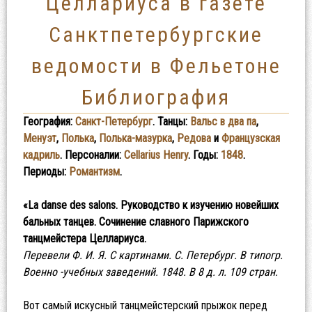
Целлариуса в газете
Санктпетербургские
ведомости в Фельетоне
Библиография
География:
Санкт-Петербург
. Танцы:
Вальс в два па
,
Менуэт
,
Полька
,
Полька-мазурка
,
Редова
и
Французская
кадриль
. Персоналии:
Cellarius Henry
. Годы:
1848
.
Периоды:
Романтизм
.
«La danse des salons. Руководство к изучению новейших
бальных танцев. Сочинение славного Парижского
танцмейстера Целлариуса.
Перевели Ф. И. Я. С картинами. С. Петербург. В типогр.
Военно -учебных заведений. 1848. В 8 д. л. 109 стран.
Вот самый искусный танцмейстерский прыжок перед