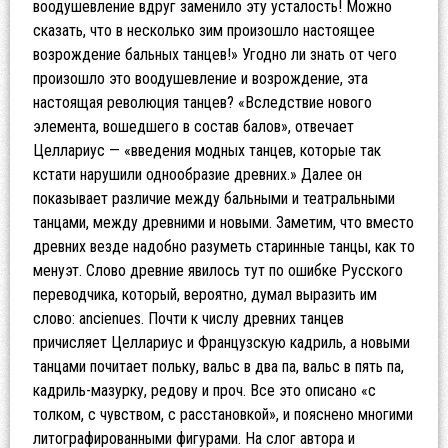
воодушевление вдруг заменило эту усталость! Можно
сказать, что в несколько зим произошло настоящее
возрождение бальных танцев!» Угодно ли знать от чего
произошло это воодушевление и возрождение, эта
настоящая революция танцев? «Вследствие нового
элемента, вошедшего в состав балов», отвечает
Целлариус — «введения модных танцев, которые так
кстати нарушили однообразие древних.» Далее он
показывает различие между бальными и театральными
танцами, между древними и новыми. Заметим, что вместо
древних везде надобно разуметь старинные танцы, как то
менуэт. Слово древние явилось тут по ошибке Русского
переводчика, который, вероятно, думал выразить им
слово: ancienues. Почти к числу древних танцев
причисляет Целлариус и Французскую кадриль, а новыми
танцами почитает польку, вальс в два па, вальс в пять па,
кадриль-мазурку, редову и проч. Все это описано «с
толком, с чувством, с расстановкой», и пояснено многими
литографированными фигурами. На слог автора и