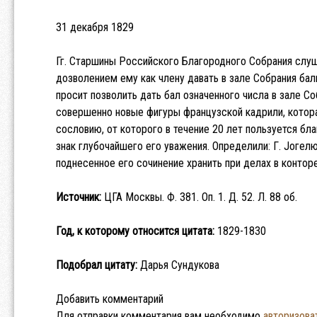
31 декабря 1829
Гг. Старшины Российского Благородного Собрания слуша
дозволением ему как члену давать в зале Собрания бал
просит позволить дать бал означенного числа в зале Со
совершенно новые фигуры французской кадрили, котор
сословию, от которого в течение 20 лет пользуется бла
знак глубочайшего его уважения. Определили: Г. Jогелю,
поднесенное его сочинение хранить при делах в конторе,
Источник:
ЦГА Москвы. Ф. 381. Оп. 1. Д. 52. Л. 88 об.
Год, к которому относится цитата:
1829-1830
Подобрал цитату:
Дарья Сундукова
Добавить комментарий
Для отправки комментария вам необходимо
авторизова