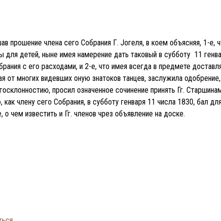
в прошение члена сего Собрания Г. Jогеля, в коем объясняя, 1-е, ч
ы для детей, ныне имея намерение дать таковый в субботу 11 генва
брания с его расходами, и 2-е, что имея всегда в предмете достав
ая от многих видевших оную знатоков танцев, заслужила одобрени
госклонностию, просил означенное сочинение принять Гг. Старшинам
 как члену сего Собрания, в субботу генваря 11 числа 1830, бал дл
 о чем известить и Гг. членов чрез объявление на доске.
ться
.