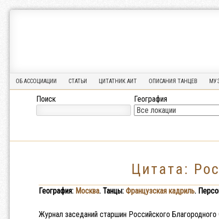
Ассоциация
АССОЦИАЦИЯ
Исторического
ИСТОРИЧЕСКОГО
Танца
ТАНЦА
Menu
Skip to content
ОБ АССОЦИАЦИИ
СТАТЬИ
ЦИТАТНИК АИТ
ОПИСАНИЯ ТАНЦЕВ
МУ
Поиск
География
Цитата: Ро
География:
Москва
. Танцы:
Французская кадриль
. Персо
Журнал заседаний старшин Российского Благородного