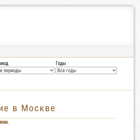
риод
Годы
ие в Москве
изм
.