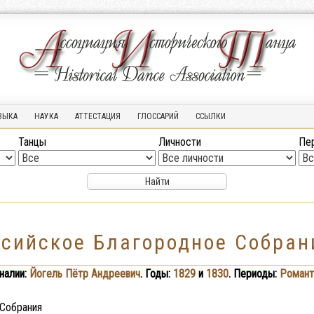
ЗЫКА
НАУКА
АТТЕСТАЦИЯ
ГЛОССАРИЙ
ССЫЛКИ
Танцы
Личности
Пе
ссийское Благородное Собран
налии:
Йогель Пётр Андреевич
. Годы:
1829
и
1830
. Периоды:
Романт
 Собрания