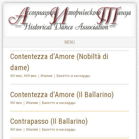
Ассоциация
АССОЦИАЦИЯ
Исторического
ИСТОРИЧЕСКОГО
Танца
ТАНЦА
MENU
Skip to content
Contentezza d’Amore (Nobiltà di
dame)
XVI век
,
XVII век
|
Италия
|
Балетто и каскарды
Contentezza d’Amore (Il Ballarino)
XVI век
|
Италия
|
Балетто и каскарды
Contrapasso (Il Ballarino)
XVI век
|
Италия
|
Балетто и каскарды