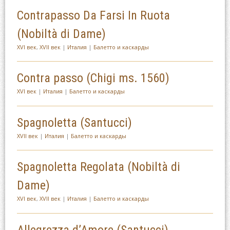
Contrapasso Da Farsi In Ruota
(Nobiltà di Dame)
XVI век
,
XVII век
|
Италия
|
Балетто и каскарды
Contra passo (Chigi ms. 1560)
XVI век
|
Италия
|
Балетто и каскарды
Spagnoletta (Santucci)
XVII век
|
Италия
|
Балетто и каскарды
Spagnoletta Regolata (Nobiltà di
Dame)
XVI век
,
XVII век
|
Италия
|
Балетто и каскарды