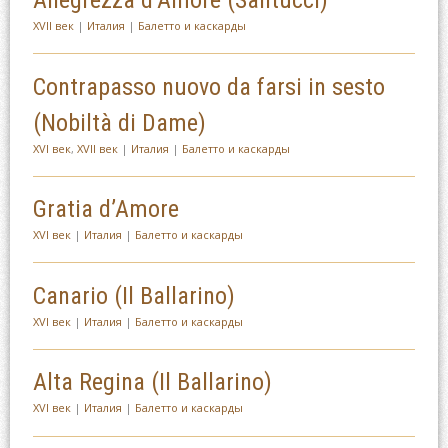
Allegrezza d’Amore (Santucci)
XVII век
|
Италия
|
Балетто и каскарды
Contrapasso nuovo da farsi in sesto
(Nobiltà di Dame)
XVI век
,
XVII век
|
Италия
|
Балетто и каскарды
Gratia d’Amore
XVI век
|
Италия
|
Балетто и каскарды
Canario (Il Ballarino)
XVI век
|
Италия
|
Балетто и каскарды
Alta Regina (Il Ballarino)
XVI век
|
Италия
|
Балетто и каскарды